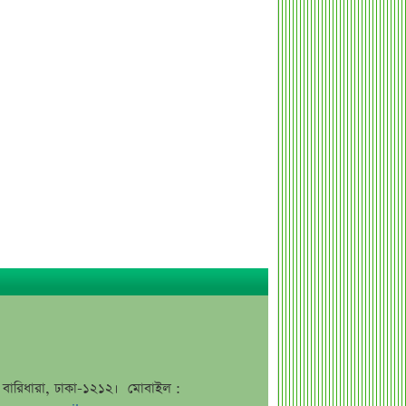
কর্ণফুলী ইন্স্যুরেন্সের অর্ধ-বার্ষিক সম্মেলন
অনুষ্ঠিত
৭৫ হাজার ২৮৩ শেয়ার মনোনীত
উত্তরাধিকারীর নামে হস্তান্তর
আস্থা থাকলেও বাজারে অস্থিরতা, তদারকি
বাড়ানোর পরামর্শ
০৬ আগস্ট লেনদেনের শীর্ষ ১০ শেয়ার
০৬ আগস্ট দর পতনের শীর্ষ ১০ শেয়ার
০৬ আগস্ট দর বৃদ্ধির শীর্ষ ১০ শেয়ার
দেশি ৫ মাছে মিলল মাইক্রোপ্লাস্টিক!
শেয়ার দাম অস্বাভাবিক বাড়ায় ডিএসইর
সতর্কবার্তা
প্রায় ২ কোটি শেয়ার বিক্রির ঘোষণা
উৎপাদন বন্ধের কারণ জানালো এস আলম
জে, বারিধারা, ঢাকা-১২১২। মোবাইল :