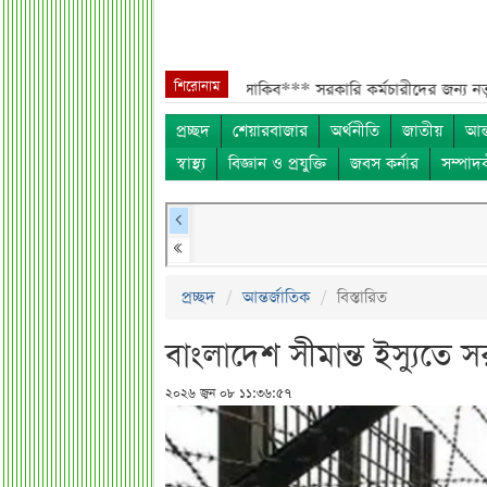
শিরোনাম
দেশে ফেরা নিয়ে খোলামেলা সাকিব***
সরকারি কর্মচারীদের জন্য নতুন বার্তা, 
প্রচ্ছদ
শেয়ারবাজার
অর্থনীতি
জাতীয়
আন্
স্বাস্থ্য
বিজ্ঞান ও প্রযুক্তি
জবস কর্নার
সম্পাদ
প্রচ্ছদ
আন্তর্জাতিক
বিস্তারিত
বাংলাদেশ সীমান্ত ইস্যুতে স
২০২৬ জুন ০৮ ১১:৩৬:৫৭