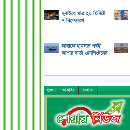
দুবাইয়ে মাত্র ২০ মিনিটে
৭ বিস্ফোরণ
জাহাজে হামলার পরই
আশার বার্তা ওয়াশিংটনের
প্রচ্ছদ
আর্কাইভ
বিজ্ঞাপন