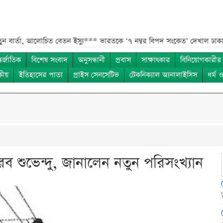
আলোচিত বেতন ইস্যু***
ভারতকে ‘৭ নম্বর বিপদ সংকেত’ দেখাল ঢাকা***
সরকারি
তর্জাতিক
বিশেষ সংবাদ
অনুসন্ধানী
প্রবাস
সাক্ষাৎকার
বিনিয়োগকারীর
কীয়
ইতিহাসের পাতা
প্রাইস সেনসেটিভ
টেকনিক্যাল অ্যনালাইসিস
ধর্ম 
রব শুভেন্দু, জানালেন নতুন পরিসংখ্যান