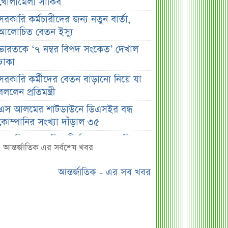
খোলামেলা সাকিব
সরকারি কর্মচারীদের জন্য নতুন বার্তা,
আলোচিত বেতন ইস্যু
ভারতকে ‘৭ নম্বর বিপদ সংকেত’ দেখাল
ঢাকা
সরকারি কর্মীদের বেতন বাড়ানো নিয়ে যা
বললেন প্রতিমন্ত্রী
এস আলমের শাটডাউনে ডিএসইর বন্ধ
কোম্পানির সংখ্যা দাঁড়াল ৩৫
সাপ্তাহিক দর বৃদ্ধির শীর্ষ ১০ কোম্পানি
আন্তর্জাতিক এর সর্বশেষ খবর
সাপ্তাহিক দর পতনের শীর্ষ ১০ কোম্পানি
আন্তর্জাতিক - এর সব খবর
সাপ্তাহিক লেনদেনের শীর্ষ ১০ কোম্পানি
মেয়ে থেকে ছেলে হলেন এসএসসি
পরীক্ষার্থী
বিয়ের আগেই গর্ভবতী, মেয়েকে নদীতে