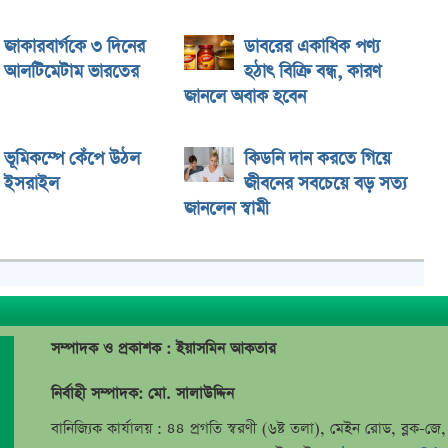
জাকারবার্গকে ৩ দিনের
ডাবরের একাধিক পণ্য
আলটিমেটাম ভারতের
হঠাৎ বিক্রি বন্ধ, কারণ
জানলে অবাক হবেন
ভূমিকম্পে কেঁপে উঠল
কিডনি দান করতে গিয়ে
ইসরাইল
জীবনের সবচেয়ে বড় সত্য
জানলেন স্বামী
সম্পাদক ও প্রকাশক : ইয়াসমিন আকতার
নির্বাহী সম্পাদক: মো. সালাউদ্দিন
বানিজ্যিক কার্যালয় : ৪৪ প্রগতি স্বরণী (৬ষ্ট তলা), মেইন রোড, ব্লক-