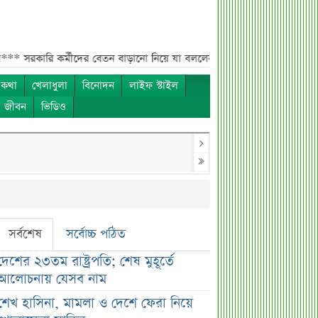
 কর্মীদের বেতন বাড়ানো নিয়ে যা বললেন প্রতিমন্ত্রী***
এস আলমের শাটডাউনে ডি
 কথা
খেলাধুলা
বিনোদন
লাইফ স্টাইল
ও জীবন
ভিডিও
সর্বশেষ
সর্বোচ্চ পঠিত
দেশের ২৩তম রাষ্ট্রপতি; শেষ মুহূর্তে
আলোচনায় যেসব নাম
শেখ হাসিনা, মামলা ও দেশে ফেরা নিয়ে