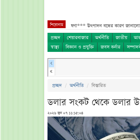
শিরোনাম
 কোটি শেয়ার বিক্রির ঘোষণা***
উৎপাদন বন্ধের কারণ জানালো এস আলম কোল্ড র
প্রচ্ছদ
শেয়ারবাজার
অর্থনীতি
জাতীয়
আন্
স্বাস্থ্য
বিজ্ঞান ও প্রযুক্তি
জবস কর্নার
সম্পাদ
প্রচ্ছদ
অর্থনীতি
বিস্তারিত
ডলার সংকট থেকে ডলার উদ্ব
২০২৬ জুন ০৭ ১১:১৫:০৪