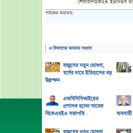
শেয়ারনিউজ২৪ ইউটিউব চ্য
পাঠকের মতামত:
এ বিভাগের অন্যান্য সংবাদ
বাজুসের নতুন ঘোষণা,
স্বর্ণের দামে ইতিহাসের বড়
উল্লম্ফন
এফবিসিসিআইয়ের
প্রশাসক হলেন সাবেক
বিকেএমইএ সভাপতি
ব্যবসায়
বাজুসের নতুন ঘোষণা,