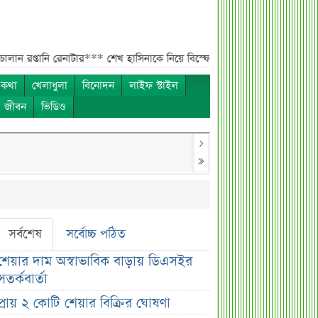
নাটার***
শেখ হাসিনাকে নিয়ে বিস্ফোরক মন্তব্য সোহেল তাজের***
ন্যাশনাল ফিড 
 কথা
খেলাধুলা
বিনোদন
লাইফ স্টাইল
ও জীবন
ভিডিও
সর্বশেষ
সর্বোচ্চ পঠিত
শেয়ার দাম অস্বাভাবিক বাড়ায় ডিএসইর
সতর্কবার্তা
প্রায় ২ কোটি শেয়ার বিক্রির ঘোষণা