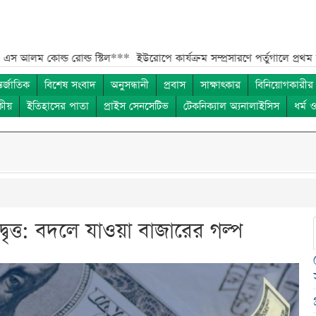
োল্ড স্টিল***
ইউরোপে কার্যক্রম সম্প্রসারণে পর্তুগালে প্রথম চালান রপ্তানি রে
তর্জাতিক
বিশেষ সংবাদ
অনুসন্ধানী
প্রবাস
সাক্ষাৎকার
বিনিয়োগকারীর
কীয়
ইতিহাসের পাতা
প্রাইস সেনসেটিভ
টেকনিক্যাল অ্যনালাইসিস
ধর্ম 
ৃত্ত: বদলে যাওয়া বাজারের গল্প