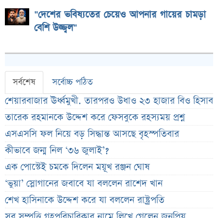
"দেশের ভবিষ্যতের চেয়েও আপনার গায়ের চামড়া
বেশি উজ্জ্বল"
সর্বশেষ
সর্বোচ্চ পঠিত
শেয়ারবাজার ঊর্ধ্বমুখী. তারপরও উধাও ২৩ হাজার বিও হিসাব
তারেক রহমানকে উদ্দেশ করে ফেসবুকে রহস্যময় প্রশ্ন
এসএসসি ফল নিয়ে বড় সিদ্ধান্ত আসছে বৃহস্পতিবার
কীভাবে জন্ম নিল ‘৩৬ জুলাই’?
এক পোস্টেই চমকে দিলেন ময়ূখ রঞ্জন ঘোষ
‘ভুয়া’ স্লোগানের জবাবে যা বললেন রাশেদ খান
শেখ হাসিনাকে উদ্দেশ করে যা বললেন রাষ্ট্রপতি
সব সম্পত্তি গৃহপরিচারিকার নামে লিখে গেলেন জনপ্রিয়