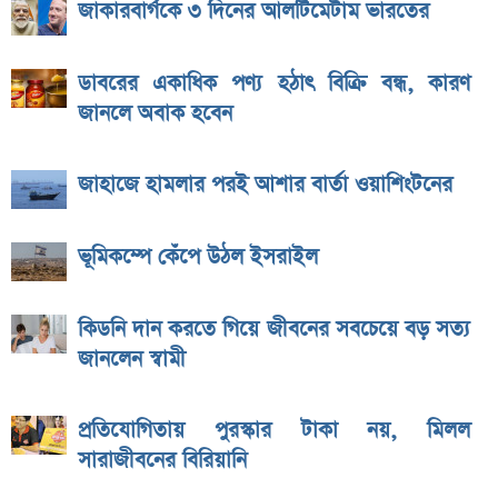
জাকারবার্গকে ৩ দিনের আলটিমেটাম ভারতের
ডাবরের একাধিক পণ্য হঠাৎ বিক্রি বন্ধ, কারণ
জানলে অবাক হবেন
জাহাজে হামলার পরই আশার বার্তা ওয়াশিংটনের
ভূমিকম্পে কেঁপে উঠল ইসরাইল
কিডনি দান করতে গিয়ে জীবনের সবচেয়ে বড় সত্য
জানলেন স্বামী
প্রতিযোগিতায় পুরস্কার টাকা নয়, মিলল
সারাজীবনের বিরিয়ানি