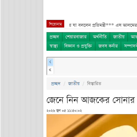
শিরোনাম
্মীদের বেতন বাড়ানো নিয়ে যা বললেন প্রতিমন্ত্রী***
এস আলমের শাটডাউনে ডিএসই
প্রচ্ছদ
শেয়ারবাজার
অর্থনীতি
জাতীয়
আন্
স্বাস্থ্য
বিজ্ঞান ও প্রযুক্তি
জবস কর্নার
সম্পাদ
প্রচ্ছদ
জাতীয়
বিস্তারিত
জেনে নিন আজকের সোনার স
২০২৬ জুন ০৫ ১১:৫০:০২