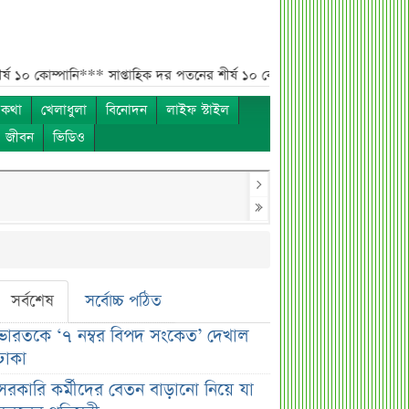
ানি***
সাপ্তাহিক দর পতনের শীর্ষ ১০ কোম্পানি***
সাপ্তাহিক লেনদেনের শীর্ষ ১
 কথা
খেলাধুলা
বিনোদন
লাইফ স্টাইল
ও জীবন
ভিডিও
সর্বশেষ
সর্বোচ্চ পঠিত
ভারতকে ‘৭ নম্বর বিপদ সংকেত’ দেখাল
ঢাকা
সরকারি কর্মীদের বেতন বাড়ানো নিয়ে যা