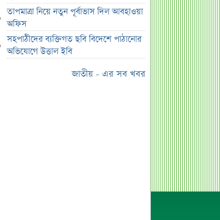
পাঠানোর অভিযোগে উত্তাল ইবি
তাপমাত্রা নিয়ে নতুন পূর্বাভাস দিল আবহাওয়া
ড. ইউনূস বনাম তারেক রহমান—তুলনায়
অফিস
যা বললেন কাদের সিদ্দিকী
সহপাঠীদের ব্যক্তিগত ছবি বিদেশে পাঠানোর
বাজুসের নতুন ঘোষণা, রেকর্ড দামে সোনা
অভিযোগে উত্তাল ইবি
বিক্রি শুরু
জাতীয় - এর সব খবর
আইনি নোটিশ পাঠালেন আসিফ মাহমুদ, ৭
দিনের আল্টিমেটাম
প্রশাসক সরল, নতুন অধ্যায়ে সোশ্যাল
ইসলামী ব্যাংক
ভারত ও আওয়ামী লীগ ইস্যুতে পররাষ্ট্র
প্রতিমন্ত্রীর মন্তব্য
এসএসসির ফল প্রকাশের তারিখ ঘোষণা
সৌদিতে বাংলাদেশিদের জন্য বড় সুখবর
নয় মাসের স্থবিরতা কাটিয়ে আবার গ্যাস
পরিবহনে ইন্ট্রাকো