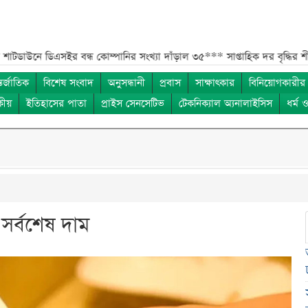
র বন্ধ কোম্পানির সংখ্যা দাঁড়াল ৩৫***
সাপ্তাহিক দর বৃদ্ধির শীর্ষ ১০ কোম্প
তর্জাতিক
বিশেষ সংবাদ
অনুসন্ধানী
প্রবাস
সাক্ষাৎকার
বিনিয়োগকারীর
কীয়
ইতিহাসের পাতা
প্রাইস সেনসেটিভ
টেকনিক্যাল অ্যনালাইসিস
ধর্ম 
র্বশেষ দাম