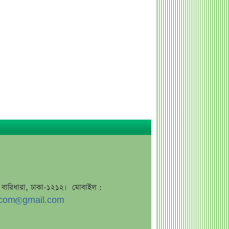
বাজুসের নতুন ঘোষণা, স্বর্ণের দামে
ইতিহাসের বড় উল্লম্ফন
হাসিনার প্রোগ্রাম থেকে যে কারণে বের হয়ে
গেলেন ৪৪০০০ দর্শক
শেখ হাসিনার বক্তব্য ঘিরে ভারতকে কড়া
বার্তা বাংলাদেশের
বাংলাদেশ নিয়ে নতুন বিতর্ক, মুখ খুললেন
সজীব ওয়াজেদ জয়
শেয়ারবাজার উত্থানের নেতৃত্বে মিউচুয়াল
ফান্ড
শেয়ারবাজার ঊর্ধ্বমুখী. তারপরও উধাও ২৩
হাজার বিও হিসাব
তারেক রহমানকে উদ্দেশ করে ফেসবুকে
জে, বারিধারা, ঢাকা-১২১২। মোবাইল :
রহস্যময় প্রশ্ন
com@gmail.com
এসএসসি ফল নিয়ে বড় সিদ্ধান্ত আসছে