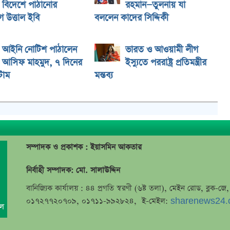
বিদেশে পাঠানোর
রহমান—তুলনায় যা
 উত্তাল ইবি
বললেন কাদের সিদ্দিকী
আইনি নোটিশ পাঠালেন
ভারত ও আওয়ামী লীগ
আসিফ মাহমুদ, ৭ দিনের
ইস্যুতে পররাষ্ট্র প্রতিমন্ত্রীর
টাম
মন্তব্য
সম্পাদক ও প্রকাশক : ইয়াসমিন আকতার
নির্বাহী সম্পাদক: মো. সালাউদ্দিন
বানিজ্যিক কার্যালয় : ৪৪ প্রগতি স্বরণী (৬ষ্ট তলা), মেইন রোড, ব্লক-
০১৭২৭৭২০৭০৯, ০১৭১১-৯৯২৮২৪, ই-মেইল:
sharenews24.