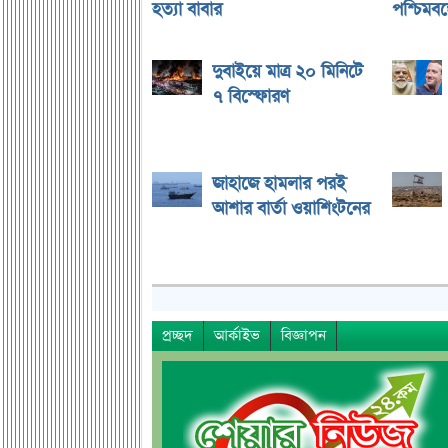
হত্যা বাবার
পশ্চিমবঙ্গ
দুবাইয়ে মাত্র ২০ মিনিটে
৭ বিস্ফোরণ
জাহাজে হামলার পরই
আশার বার্তা ওয়াশিংটনের
প্রচ্ছদ
আর্কাইভ
বিজ্ঞাপন