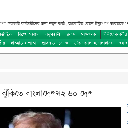
ি কর্মচারীদের জন্য নতুন বার্তা, আলোচিত বেতন ইস্যু***
ভারতকে ‘৭ নম্বর বি
তর্জাতিক
বিশেষ সংবাদ
অনুসন্ধানী
প্রবাস
সাক্ষাৎকার
বিনিয়োগকারীর
কীয়
ইতিহাসের পাতা
প্রাইস সেনসেটিভ
টেকনিক্যাল অ্যনালাইসিস
ধর্ম 
তি, ঝুঁকিতে বাংলাদেশসহ ৬০ দেশ