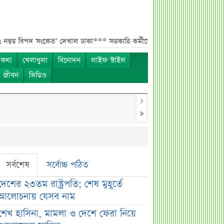
পদ সংকেত’ দেখাল ঢাকা***
সরকারি কর্মীদের বেতন বাড়ানো নিয়ে যা বললেন প্রতিম
 কথা
খেলাধুলা
বিনোদন
লাইফ স্টাইল
ও জীবন
ভিডিও
সর্বশেষ
সর্বোচ্চ পঠিত
দেশের ২৩তম রাষ্ট্রপতি; শেষ মুহূর্তে
আলোচনায় যেসব নাম
শেখ হাসিনা, মামলা ও দেশে ফেরা নিয়ে