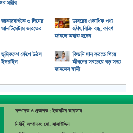
ের মন্ত্রীর
জাকারবার্গকে ৩ দিনের
ডাবরের একাধিক পণ্য
আলটিমেটাম ভারতের
হঠাৎ বিক্রি বন্ধ, কারণ
জানলে অবাক হবেন
ভূমিকম্পে কেঁপে উঠল
কিডনি দান করতে গিয়ে
ইসরাইল
জীবনের সবচেয়ে বড় সত্য
জানলেন স্বামী
সম্পাদক ও প্রকাশক : ইয়াসমিন আকতার
নির্বাহী সম্পাদক: মো. সালাউদ্দিন