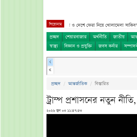
শিরোনাম
সব নাম***
শেখ হাসিনা, মামলা ও দেশে ফেরা নিয়ে খোলামেলা সাকিব***
সরকার
প্রচ্ছদ
শেয়ারবাজার
অর্থনীতি
জাতীয়
আন্
স্বাস্থ্য
বিজ্ঞান ও প্রযুক্তি
জবস কর্নার
সম্পাদ
প্রচ্ছদ
আন্তর্জাতিক
বিস্তারিত
ট্রাম্প প্রশাসনের নতুন নী
২০২৬ জুন ০৩ ১১:৪৭:৫৩