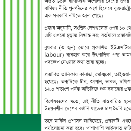
অন্তত ৬০টি বাণিজ্যিক অংশীদার দেশের ওপর ন
বাণিজ্য নীতি পুনর্গঠনের অংশ হিসেবে যুক্তরাষ্ট
এক সরকারি নথিতে জানা গেছে।
প্রস্তাব অনুযায়ী, সংশ্লিষ্ট দেশগুলোর ওপর ১০
এটি এখনো চূড়ান্ত সিদ্ধান্ত নয়; বর্তমানে প্রস্
বুধবার (৩ জুন) ভোরে প্রকাশিত ইউএসটিআ
labour) ব্যবহার করে উৎপাদিত পণ্য আমদানি
পদক্ষেপ নেওয়ার কথা ভাবা হচ্ছে।
প্রস্তাবিত তালিকায় কানাডা, মেক্সিকো, তাইও
হয়েছে। অন্যদিকে চীন, জাপান, ভারত, দক্ষি
১২.৫ শতাংশ পর্যন্ত অতিরিক্ত শুল্ক বসানোর প্রস
বিশেষজ্ঞদের মতে, এই নীতি বাস্তবায়িত হলে 
উন্নয়নশীল দেশের রপ্তানি খাতেও চাপ তৈরি হত
তবে মার্কিন প্রশাসন জানিয়েছে, প্রস্তাবটি এখ
পর্যালোচনা করা হবে। পাশাপাশি আইনগত জটিলতা