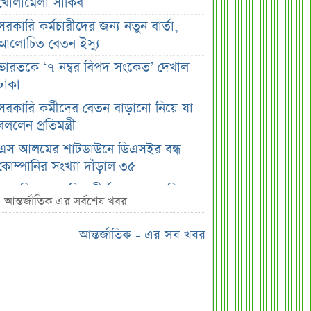
খোলামেলা সাকিব
সরকারি কর্মচারীদের জন্য নতুন বার্তা,
আলোচিত বেতন ইস্যু
ভারতকে ‘৭ নম্বর বিপদ সংকেত’ দেখাল
ঢাকা
সরকারি কর্মীদের বেতন বাড়ানো নিয়ে যা
বললেন প্রতিমন্ত্রী
এস আলমের শাটডাউনে ডিএসইর বন্ধ
কোম্পানির সংখ্যা দাঁড়াল ৩৫
সাপ্তাহিক দর বৃদ্ধির শীর্ষ ১০ কোম্পানি
আন্তর্জাতিক এর সর্বশেষ খবর
সাপ্তাহিক দর পতনের শীর্ষ ১০ কোম্পানি
আন্তর্জাতিক - এর সব খবর
সাপ্তাহিক লেনদেনের শীর্ষ ১০ কোম্পানি
মেয়ে থেকে ছেলে হলেন এসএসসি
পরীক্ষার্থী
বিয়ের আগেই গর্ভবতী, মেয়েকে নদীতে