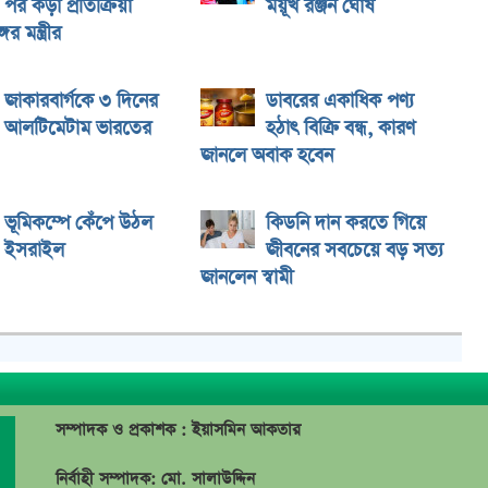
পর কড়া প্রতিক্রিয়া
ময়ূখ রঞ্জন ঘোষ
ের মন্ত্রীর
জাকারবার্গকে ৩ দিনের
ডাবরের একাধিক পণ্য
আলটিমেটাম ভারতের
হঠাৎ বিক্রি বন্ধ, কারণ
জানলে অবাক হবেন
ভূমিকম্পে কেঁপে উঠল
কিডনি দান করতে গিয়ে
ইসরাইল
জীবনের সবচেয়ে বড় সত্য
জানলেন স্বামী
সম্পাদক ও প্রকাশক : ইয়াসমিন আকতার
নির্বাহী সম্পাদক: মো. সালাউদ্দিন