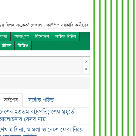
ত’ দেখাল ঢাকা***
সরকারি কর্মীদের বেতন বাড়ানো নিয়ে যা বললেন প্রতিমন্ত্রী*
 কথা
খেলাধুলা
বিনোদন
লাইফ স্টাইল
ও জীবন
ভিডিও
সর্বশেষ
সর্বোচ্চ পঠিত
দেশের ২৩তম রাষ্ট্রপতি; শেষ মুহূর্তে
আলোচনায় যেসব নাম
শেখ হাসিনা, মামলা ও দেশে ফেরা নিয়ে