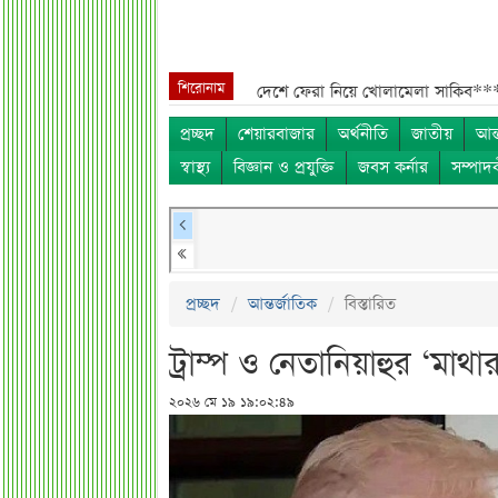
শিরোনাম
**
শেখ হাসিনা, মামলা ও দেশে ফেরা নিয়ে খোলামেলা সাকিব***
সরকারি কর্মচ
প্রচ্ছদ
শেয়ারবাজার
অর্থনীতি
জাতীয়
আন্
স্বাস্থ্য
বিজ্ঞান ও প্রযুক্তি
জবস কর্নার
সম্পাদ
প্রচ্ছদ
আন্তর্জাতিক
বিস্তারিত
ট্রাম্প ও নেতানিয়াহুর ‘মাথ
২০২৬ মে ১৯ ১৯:০২:৪৯