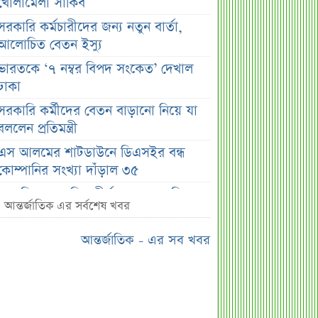
খোলামেলা সাকিব
সরকারি কর্মচারীদের জন্য নতুন বার্তা,
আলোচিত বেতন ইস্যু
ভারতকে ‘৭ নম্বর বিপদ সংকেত’ দেখাল
ঢাকা
সরকারি কর্মীদের বেতন বাড়ানো নিয়ে যা
বললেন প্রতিমন্ত্রী
এস আলমের শাটডাউনে ডিএসইর বন্ধ
কোম্পানির সংখ্যা দাঁড়াল ৩৫
সাপ্তাহিক দর বৃদ্ধির শীর্ষ ১০ কোম্পানি
আন্তর্জাতিক এর সর্বশেষ খবর
সাপ্তাহিক দর পতনের শীর্ষ ১০ কোম্পানি
আন্তর্জাতিক - এর সব খবর
সাপ্তাহিক লেনদেনের শীর্ষ ১০ কোম্পানি
মেয়ে থেকে ছেলে হলেন এসএসসি
পরীক্ষার্থী
বিয়ের আগেই গর্ভবতী, মেয়েকে নদীতে