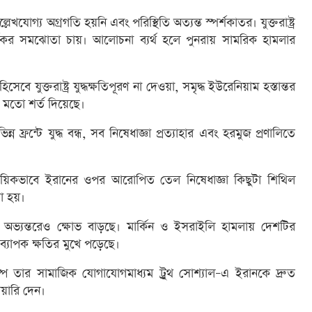
যোগ্য অগ্রগতি হয়নি এবং পরিস্থিতি অত্যন্ত স্পর্শকাতর। যুক্তরাষ্ট্র
র্যকর সমঝোতা চায়। আলোচনা ব্যর্থ হলে পুনরায় সামরিক হামলার
েবে যুক্তরাষ্ট্র যুদ্ধক্ষতিপূরণ না দেওয়া, সমৃদ্ধ ইউরেনিয়াম হস্তান্তর
র মতো শর্ত দিয়েছে।
ফ্রন্টে যুদ্ধ বন্ধ, সব নিষেধাজ্ঞা প্রত্যাহার এবং হরমুজ প্রণালিতে
সাময়িকভাবে ইরানের ওপর আরোপিত তেল নিষেধাজ্ঞা কিছুটা শিথিল
া হয়।
 অভ্যন্তরেও ক্ষোভ বাড়ছে। মার্কিন ও ইসরাইলি হামলায় দেশটির
লো ব্যাপক ক্ষতির মুখে পড়েছে।
ট্রাম্প তার সামাজিক যোগাযোগমাধ্যম ট্রুথ সোশ্যাল–এ ইরানকে দ্রুত
িয়ারি দেন।