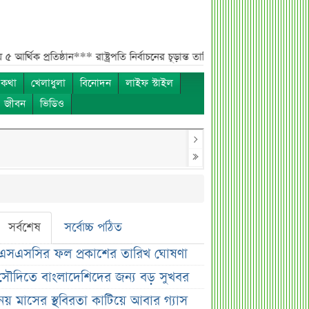
্রতিষ্ঠান***
রাষ্ট্রপতি নির্বাচনের চূড়ান্ত তারিখ ঘোষণা***
সাকিবের বাড়িতে হামলার 
 কথা
খেলাধুলা
বিনোদন
লাইফ স্টাইল
ও জীবন
ভিডিও
সর্বশেষ
সর্বোচ্চ পঠিত
এসএসসির ফল প্রকাশের তারিখ ঘোষণা
সৌদিতে বাংলাদেশিদের জন্য বড় সুখবর
নয় মাসের স্থবিরতা কাটিয়ে আবার গ্যাস