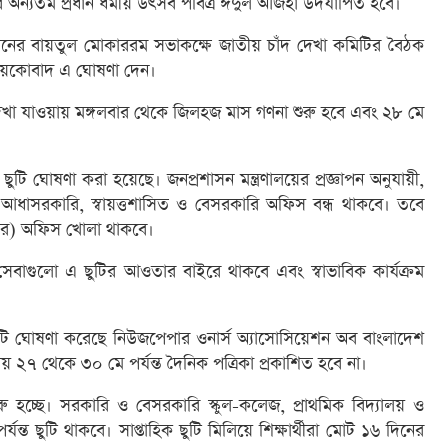
 অন্যতম প্রধান ধর্মীয় উৎসব পবিত্র ঈদুল আজহা উদযাপিত হবে।
শনের বায়তুল মোকাররম সভাকক্ষে জাতীয় চাঁদ দেখা কমিটির বৈঠক
 কায়কোবাদ এ ঘোষণা দেন।
দেখা যাওয়ায় মঙ্গলবার থেকে জিলহজ মাস গণনা শুরু হবে এবং ২৮ মে
টি ঘোষণা করা হয়েছে। জনপ্রশাসন মন্ত্রণালয়ের প্রজ্ঞাপন অনুযায়ী,
আধাসরকারি, স্বায়ত্তশাসিত ও বেসরকারি অফিস বন্ধ থাকবে। তবে
ার) অফিস খোলা থাকবে।
রি সেবাগুলো এ ছুটির আওতার বাইরে থাকবে এবং স্বাভাবিক কার্যক্রম
ছুটি ঘোষণা করেছে নিউজপেপার ওনার্স অ্যাসোসিয়েশন অব বাংলাদেশ
য় ২৭ থেকে ৩০ মে পর্যন্ত দৈনিক পত্রিকা প্রকাশিত হবে না।
 শুরু হচ্ছে। সরকারি ও বেসরকারি স্কুল-কলেজ, প্রাথমিক বিদ্যালয় ও
র্যন্ত ছুটি থাকবে। সাপ্তাহিক ছুটি মিলিয়ে শিক্ষার্থীরা মোট ১৬ দিনের