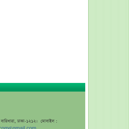
এসএসসি ফল নিয়ে বড় সিদ্ধান্ত আসছে
বৃহস্পতিবার
কীভাবে জন্ম নিল ‘৩৬ জুলাই’?
এক পোস্টেই চমকে দিলেন ময়ূখ রঞ্জন ঘোষ
‘ভুয়া’ স্লোগানের জবাবে যা বললেন রাশেদ
খান
শেখ হাসিনাকে উদ্দেশ করে যা বললেন
রাষ্ট্রপতি
সব সম্পত্তি গৃহপরিচারিকার নামে লিখে
গেলেন জনপ্রিয় অভিনেতা
দুবাইয়ে মাত্র ২০ মিনিটে ৭ বিস্ফোরণ
জাকারবার্গকে ৩ দিনের আলটিমেটাম
ভারতের
সরকারি ওয়েবসাইটে ‘Error 503’,
জে, বারিধারা, ঢাকা-১২১২। মোবাইল :
কারণ জানালেন উপদেষ্টা
com@gmail.com