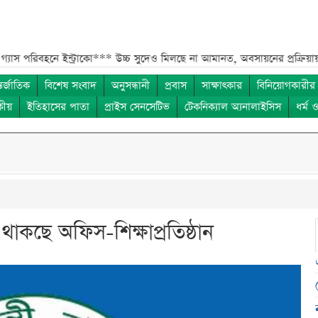
নে ইন্ট্রাকো***
উচ্চ সুদেও মিলছে না আমানত, অবসায়নের প্রক্রিয়ায় ৫ আর্থিক প
তর্জাতিক
বিশেষ সংবাদ
অনুসন্ধানী
প্রবাস
সাক্ষাৎকার
বিনিয়োগকারীর
কীয়
ইতিহাসের পাতা
প্রাইস সেনসেটিভ
টেকনিক্যাল অ্যনালাইসিস
ধর্ম 
াকছে অফিস-শিক্ষাপ্রতিষ্ঠান