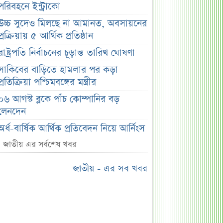
পরিবহনে ইন্ট্রাকো
উচ্চ সুদেও মিলছে না আমানত, অবসায়নের
প্রক্রিয়ায় ৫ আর্থিক প্রতিষ্ঠান
রাষ্ট্রপতি নির্বাচনের চূড়ান্ত তারিখ ঘোষণা
সাকিবের বাড়িতে হামলার পর কড়া
প্রতিক্রিয়া পশ্চিমবঙ্গের মন্ত্রীর
০৬ আগস্ট ব্লকে পাঁচ কোম্পানির বড়
লেনদেন
অর্ধ-বার্ষিক আর্থিক প্রতিবেদন নিয়ে আর্নিংস
ডিসক্লোজার করবে ব্র্যাক ব্যাংক
জাতীয় এর সর্বশেষ খবর
কর্ণফুলী ইন্স্যুরেন্সের অর্ধ-বার্ষিক সম্মেলন
জাতীয় - এর সব খবর
অনুষ্ঠিত
৭৫ হাজার ২৮৩ শেয়ার মনোনীত
উত্তরাধিকারীর নামে হস্তান্তর
আস্থা থাকলেও বাজারে অস্থিরতা, তদারকি