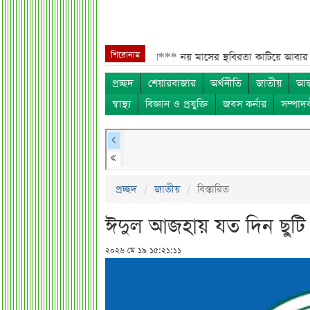
শিরোনাম
াংলাদেশিদের জন্য বড় সুখবর***
নয় মাসের স্থবিরতা কাটিয়ে আবার গ্যাস পরিবহ
প্রচ্ছদ
শেয়ারবাজার
অর্থনীতি
জাতীয়
আন্
স্বাস্থ্য
বিজ্ঞান ও প্রযুক্তি
জবস কর্নার
সম্পাদ
প্রচ্ছদ
জাতীয়
বিস্তারিত
ঈদুল আজহায় যত দিন ছুটি থ
২০২৬ মে ১৯ ১৫:২১:১১