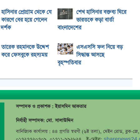
হাসিনার প্রোগ্রাম থেকে যে
শেখ হাসিনার বক্তব্য ঘিরে
কারণে বের হয়ে গেলেন
ভারতকে কড়া বার্তা
দর্শক
বাংলাদেশের
তারেক রহমানকে উদ্দেশ
এসএসসি ফল নিয়ে বড়
করে ফেসবুকে রহস্যময়
সিদ্ধান্ত আসছে
বৃহস্পতিবার
সম্পাদক ও প্রকাশক : ইয়াসমিন আকতার
নির্বাহী সম্পাদক: মো. সালাউদ্দিন
বানিজ্যিক কার্যালয় : ৪৪ প্রগতি স্বরণী (৬ষ্ট তলা), মেইন রোড, ব্লক-
০১৭২৭৭২০৭০৯, ০১৭১১-৯৯২৮২৪, ই-মেইল:
sharenews24.