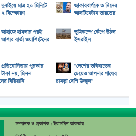
দুবাইয়ে মাত্র ২০ মিনিটে
জাকারবার্গকে ৩ দিনের
৭ বিস্ফোরণ
আলটিমেটাম ভারতের
জাহাজে হামলার পরই
ভূমিকম্পে কেঁপে উঠল
আশার বার্তা ওয়াশিংটনের
ইসরাইল
প্রতিযোগিতায় পুরস্কার
"দেশের ভবিষ্যতের
টাকা নয়, মিলল
চেয়েও আপনার গায়ের
নের বিরিয়ানি
চামড়া বেশি উজ্জ্বল"
সম্পাদক ও প্রকাশক : ইয়াসমিন আকতার