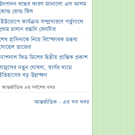
উৎপাদন বন্ধের কারণ জানালো এস আলম
কোল্ড রোল্ড স্টিল
ইউরোপে কার্যক্রম সম্প্রসারণে পর্তুগালে
প্রথম চালান রপ্তানি রেনাটার
শেখ হাসিনাকে নিয়ে বিস্ফোরক মন্তব্য
সোহেল তাজের
ন্যাশনাল ফিড মিলের দ্বিতীয় প্রান্তিক প্রকাশ
বাজুসের নতুন ঘোষণা, স্বর্ণের দামে
ইতিহাসের বড় উল্লম্ফন
হাসিনার প্রোগ্রাম থেকে যে কারণে বের হয়ে
আন্তর্জাতিক এর সর্বশেষ খবর
গেলেন ৪৪০০০ দর্শক
আন্তর্জাতিক - এর সব খবর
শেখ হাসিনার বক্তব্য ঘিরে ভারতকে কড়া
বার্তা বাংলাদেশের
বাংলাদেশ নিয়ে নতুন বিতর্ক, মুখ খুললেন
সজীব ওয়াজেদ জয়