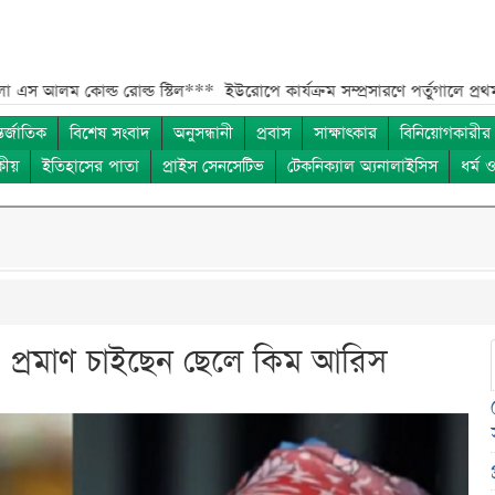
্ড রোল্ড স্টিল***
ইউরোপে কার্যক্রম সম্প্রসারণে পর্তুগালে প্রথম চালান রপ্তা
তর্জাতিক
বিশেষ সংবাদ
অনুসন্ধানী
প্রবাস
সাক্ষাৎকার
বিনিয়োগকারীর
কীয়
ইতিহাসের পাতা
প্রাইস সেনসেটিভ
টেকনিক্যাল অ্যনালাইসিস
ধর্ম 
া, প্রমাণ চাইছেন ছেলে কিম আরিস