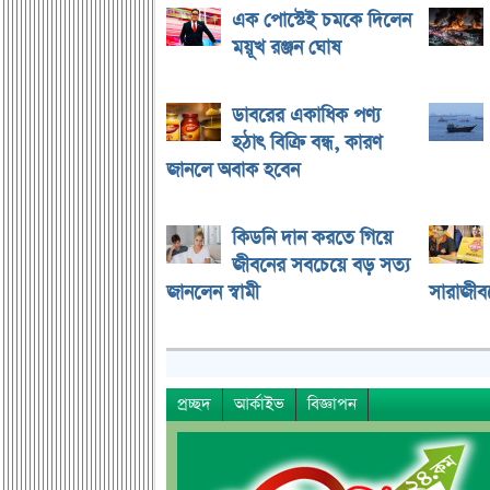
এক পোস্টেই চমকে দিলেন
ময়ূখ রঞ্জন ঘোষ
ডাবরের একাধিক পণ্য
হঠাৎ বিক্রি বন্ধ, কারণ
জানলে অবাক হবেন
কিডনি দান করতে গিয়ে
জীবনের সবচেয়ে বড় সত্য
জানলেন স্বামী
সারাজীব
প্রচ্ছদ
আর্কাইভ
বিজ্ঞাপন