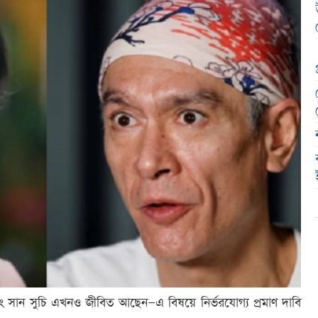
 অং সান সুচি এখনও জীবিত আছেন—এ বিষয়ে নির্ভরযোগ্য প্রমাণ দাবি