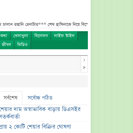
নি রেনাটার***
শেখ হাসিনাকে নিয়ে বিস্ফোরক মন্তব্য সোহেল তাজের***
ন্যাশনাল
 কথা
খেলাধুলা
বিনোদন
লাইফ স্টাইল
ও জীবন
ভিডিও
সর্বশেষ
সর্বোচ্চ পঠিত
শেয়ার দাম অস্বাভাবিক বাড়ায় ডিএসইর
সতর্কবার্তা
প্রায় ২ কোটি শেয়ার বিক্রির ঘোষণা