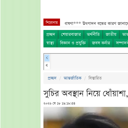
শিরোনাম
রায় ২ কোটি শেয়ার বিক্রির ঘোষণা***
উৎপাদন বন্ধের কারণ জানালো এস আলম কোল
প্রচ্ছদ
শেয়ারবাজার
অর্থনীতি
জাতীয়
আন্
স্বাস্থ্য
বিজ্ঞান ও প্রযুক্তি
জবস কর্নার
সম্পাদ
প্রচ্ছদ
আন্তর্জাতিক
বিস্তারিত
সুচির অবস্থান নিয়ে ধোঁয়াশ
২০২৬ মে ১৮ ১৯:১৮:৫৪