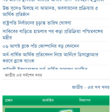
উচ্চ সুদেও মিলছে না আমানত, অবসায়নের প্রক্রিয়ায় ৫
আর্থিক প্রতিষ্ঠান
রাষ্ট্রপতি নির্বাচনের চূড়ান্ত তারিখ ঘোষণা
সাকিবের বাড়িতে হামলার পর কড়া প্রতিক্রিয়া পশ্চিমবঙ্গের
মন্ত্রীর
০৬ আগস্ট ব্লকে পাঁচ কোম্পানির বড় লেনদেন
অর্ধ-বার্ষিক আর্থিক প্রতিবেদন নিয়ে আর্নিংস ডিসক্লোজার
করবে ব্র্যাক ব্যাংক
কর্ণফুলী ইন্স্যুরেন্সের অর্ধ-বার্ষিক সম্মেলন অনুষ্ঠিত
জাতীয় এর সর্বশেষ খবর
৭৫ হাজার ২৮৩ শেয়ার মনোনীত উত্তরাধিকারীর নামে
হস্তান্তর
জাতীয় - এর সব খবর
আস্থা থাকলেও বাজারে অস্থিরতা, তদারকি বাড়ানোর পরামর্শ
প্রচ্ছদ
আর্কাইভ
বিজ্ঞাপন
০৬ আগস্ট লেনদেনের শীর্ষ ১০ শেয়ার
০৬ আগস্ট দর পতনের শীর্ষ ১০ শেয়ার