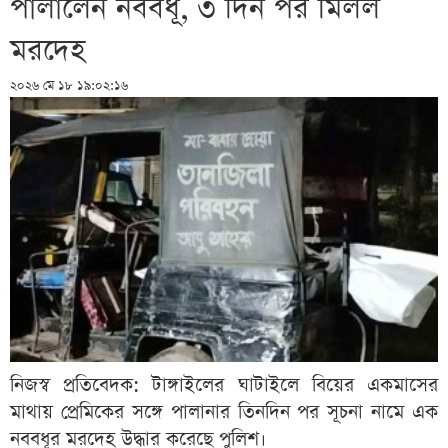
পালালেন নববধূ, ৩ দিন পর মিলল
মরদেহ
২০২৬ মে ১৮ ১৯:০২:১৬
নিজস্ব প্রতিবেদক: টাঙ্গাইলের ঘাটাইলে বিয়ের একমাসের
মাথায় প্রেমিকের সঙ্গে পালানার তিনদিন পর সূচনা নামে এক
নববধূর মরদেহ উদ্ধার করেছে পুলিশ।