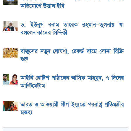
অভিযোগে উত্তাল ইবি
ড. ইউনূস বনাম তারেক রহমান—তুলনায় যা
বললেন কাদের সিদ্দিকী
বাজুসের নতুন ঘোষণা, রেকর্ড দামে সোনা বিক্রি
শুরু
আইনি নোটিশ পাঠালেন আসিফ মাহমুদ, ৭ দিনের
আল্টিমেটাম
ভারত ও আওয়ামী লীগ ইস্যুতে পররাষ্ট্র প্রতিমন্ত্রীর
মন্তব্য