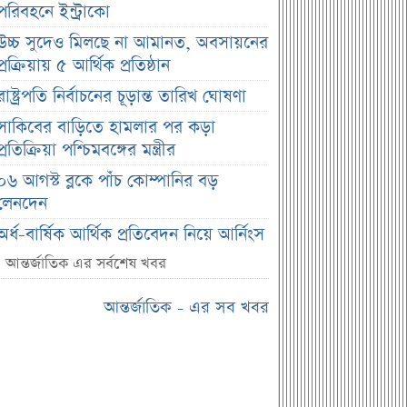
পরিবহনে ইন্ট্রাকো
উচ্চ সুদেও মিলছে না আমানত, অবসায়নের
প্রক্রিয়ায় ৫ আর্থিক প্রতিষ্ঠান
রাষ্ট্রপতি নির্বাচনের চূড়ান্ত তারিখ ঘোষণা
সাকিবের বাড়িতে হামলার পর কড়া
প্রতিক্রিয়া পশ্চিমবঙ্গের মন্ত্রীর
০৬ আগস্ট ব্লকে পাঁচ কোম্পানির বড়
লেনদেন
অর্ধ-বার্ষিক আর্থিক প্রতিবেদন নিয়ে আর্নিংস
ডিসক্লোজার করবে ব্র্যাক ব্যাংক
আন্তর্জাতিক এর সর্বশেষ খবর
কর্ণফুলী ইন্স্যুরেন্সের অর্ধ-বার্ষিক সম্মেলন
আন্তর্জাতিক - এর সব খবর
অনুষ্ঠিত
৭৫ হাজার ২৮৩ শেয়ার মনোনীত
উত্তরাধিকারীর নামে হস্তান্তর
আস্থা থাকলেও বাজারে অস্থিরতা, তদারকি