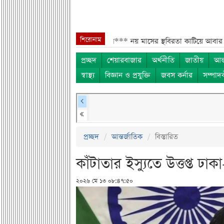
শিরোনাম
লাদেশিদের জন্য বড় সুখবর***
নয় মাসের স্থবিরতা কাটিয়ে আবার গ্যাস পরিবহনে
প্রচ্ছদ
শেয়ারবাজার
অর্থনীতি
জাতীয়
আন্
স্বাস্থ্য
বিজ্ঞান ও প্রযুক্তি
জবস কর্নার
সম্পাদ
প্রচ্ছদ
আন্তর্জাতিক
বিস্তারিত
কাঁটাতার ইস্যুতে উত্তপ্ত ঢাক
২০২৬ মে ১৩ ০৮:৪৭:৫০