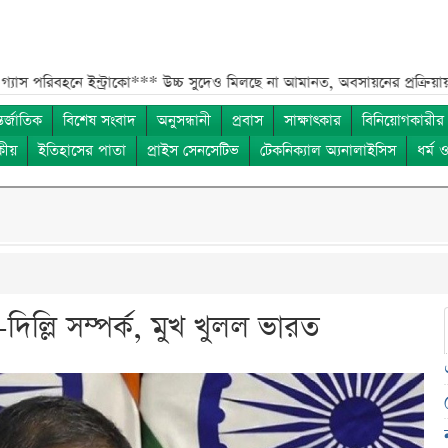
 ইন্ট্রাকো***
উচ্চ সুদেও মিলছে না আমানত, অবসায়নের প্রক্রিয়ায় ৫ আর্থিক প্রত
তর্জাতিক
বিশেষ সংবাদ
অনুসন্ধানী
প্রবাস
সাক্ষাৎকার
বিনিয়োগকারীর
কীয়
ইতিহাসের পাতা
প্রাইস সেনসেটিভ
টেকনিক্যাল অ্যনালাইসিস
ধর্ম 
া-দিল্লি সম্পর্ক, মুখ খুলল ভারত