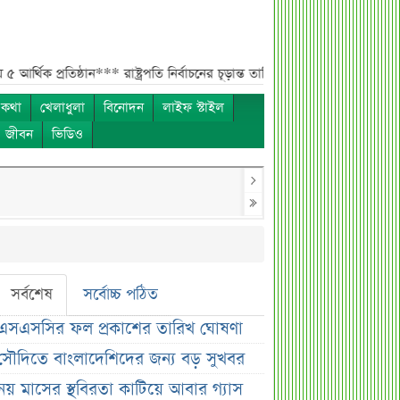
িষ্ঠান***
রাষ্ট্রপতি নির্বাচনের চূড়ান্ত তারিখ ঘোষণা***
সাকিবের বাড়িতে হামলার পর
 কথা
খেলাধুলা
বিনোদন
লাইফ স্টাইল
ও জীবন
ভিডিও
সর্বশেষ
সর্বোচ্চ পঠিত
এসএসসির ফল প্রকাশের তারিখ ঘোষণা
সৌদিতে বাংলাদেশিদের জন্য বড় সুখবর
নয় মাসের স্থবিরতা কাটিয়ে আবার গ্যাস