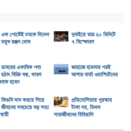
এক পোস্টেই চমকে দিলেন
দুবাইয়ে মাত্র ২০ মিনিটে
ময়ূখ রঞ্জন ঘোষ
৭ বিস্ফোরণ
ডাবরের একাধিক পণ্য
জাহাজে হামলার পরই
হঠাৎ বিক্রি বন্ধ, কারণ
আশার বার্তা ওয়াশিংটনের
অবাক হবেন
কিডনি দান করতে গিয়ে
প্রতিযোগিতায় পুরস্কার
জীবনের সবচেয়ে বড় সত্য
টাকা নয়, মিলল
্বামী
সারাজীবনের বিরিয়ানি