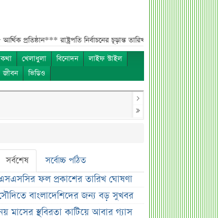
্ঠান***
রাষ্ট্রপতি নির্বাচনের চূড়ান্ত তারিখ ঘোষণা***
সাকিবের বাড়িতে হামলার পর ক
 কথা
খেলাধুলা
বিনোদন
লাইফ স্টাইল
ও জীবন
ভিডিও
সর্বশেষ
সর্বোচ্চ পঠিত
এসএসসির ফল প্রকাশের তারিখ ঘোষণা
সৌদিতে বাংলাদেশিদের জন্য বড় সুখবর
নয় মাসের স্থবিরতা কাটিয়ে আবার গ্যাস