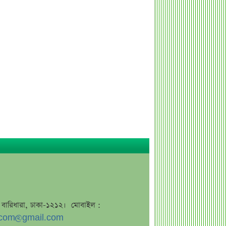
ব্যাংক কর্মকর্তার অভিযোগে তোলপাড়,
অব্যাহতি এনসিপি নেতার
ভাইরাল ‘৪ দিনের ছুটি’ দাবির ব্যাখ্যা দিল
জনপ্রশাসন মন্ত্রণালয়
জাতির উদ্দেশে যা বললেন ড. ইউনূস
আগামী ৪ দিনের আবহাওয়া নিয়ে বড়
সতর্কবার্তা
লোকসান থেকে মুনাফায় ফিরেছে
তালিকাভুক্ত একটি ব্যাংক
ধারাবাহিক লোকসানে ৫ ব্যাংক
মুনাফা থেকে লোকসানে ৩ ব্যাংক
দ্বিতীয় প্রান্তিকে আয় কমেছে ৫ ব্যাংকের
দ্বিতীয় প্রান্তিকে ১৭ ব্যাংকের চমক
জে, বারিধারা, ঢাকা-১২১২। মোবাইল :
জুলাই স্মৃতি জাদুঘর উদ্বোধন করলেন
com@gmail.com
প্রধানমন্ত্রী