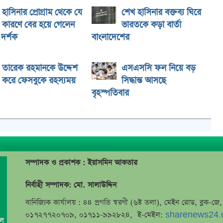
হাসিনার প্রোগ্রাম থেকে যে
শেখ হাসিনার বক্তব্য ঘিরে
কারণে বের হয়ে গেলেন
ভারতকে কড়া বার্তা
দর্শক
বাংলাদেশের
তারেক রহমানকে উদ্দেশ
এসএসসি ফল নিয়ে বড়
করে ফেসবুকে রহস্যময়
সিদ্ধান্ত আসছে
বৃহস্পতিবার
সম্পাদক ও প্রকাশক : ইয়াসমিন আকতার
নির্বাহী সম্পাদক: মো. সালাউদ্দিন
বানিজ্যিক কার্যালয় : ৪৪ প্রগতি স্বরণী (৬ষ্ট তলা), মেইন রোড, ব্লক-
০১৭২৭৭২০৭০৯, ০১৭১১-৯৯২৮২৪, ই-মেইল:
sharenews24.