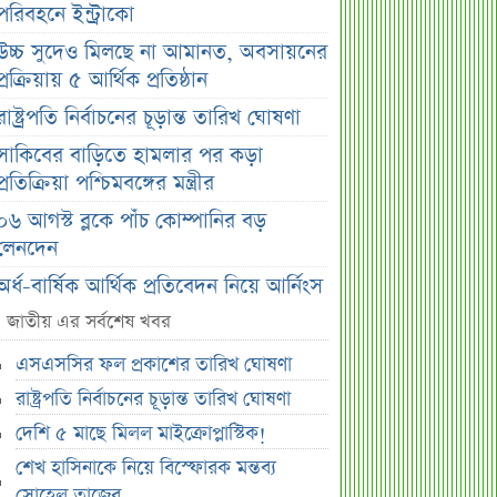
পরিবহনে ইন্ট্রাকো
উচ্চ সুদেও মিলছে না আমানত, অবসায়নের
প্রক্রিয়ায় ৫ আর্থিক প্রতিষ্ঠান
রাষ্ট্রপতি নির্বাচনের চূড়ান্ত তারিখ ঘোষণা
সাকিবের বাড়িতে হামলার পর কড়া
প্রতিক্রিয়া পশ্চিমবঙ্গের মন্ত্রীর
০৬ আগস্ট ব্লকে পাঁচ কোম্পানির বড়
লেনদেন
অর্ধ-বার্ষিক আর্থিক প্রতিবেদন নিয়ে আর্নিংস
ডিসক্লোজার করবে ব্র্যাক ব্যাংক
জাতীয় এর সর্বশেষ খবর
কর্ণফুলী ইন্স্যুরেন্সের অর্ধ-বার্ষিক সম্মেলন
এসএসসির ফল প্রকাশের তারিখ ঘোষণা
অনুষ্ঠিত
রাষ্ট্রপতি নির্বাচনের চূড়ান্ত তারিখ ঘোষণা
৭৫ হাজার ২৮৩ শেয়ার মনোনীত
দেশি ৫ মাছে মিলল মাইক্রোপ্লাস্টিক!
উত্তরাধিকারীর নামে হস্তান্তর
শেখ হাসিনাকে নিয়ে বিস্ফোরক মন্তব্য
আস্থা থাকলেও বাজারে অস্থিরতা, তদারকি
সোহেল তাজের