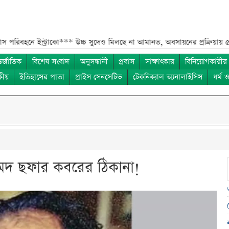
ন্ট্রাকো***
উচ্চ সুদেও মিলছে না আমানত, অবসায়নের প্রক্রিয়ায় ৫ আর্থিক প্রতিষ
তর্জাতিক
বিশেষ সংবাদ
অনুসন্ধানী
প্রবাস
সাক্ষাৎকার
বিনিয়োগকারীর
কীয়
ইতিহাসের পাতা
প্রাইস সেনসেটিভ
টেকনিক্যাল অ্যনালাইসিস
ধর্ম 
মদ ছফার কবরের ঠিকানা!