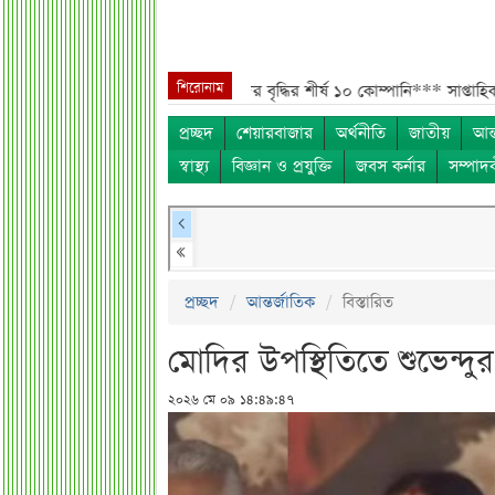
শিরোনাম
া দাঁড়াল ৩৫***
সাপ্তাহিক দর বৃদ্ধির শীর্ষ ১০ কোম্পানি***
সাপ্তাহিক দর পতনের
প্রচ্ছদ
শেয়ারবাজার
অর্থনীতি
জাতীয়
আন্
স্বাস্থ্য
বিজ্ঞান ও প্রযুক্তি
জবস কর্নার
সম্পাদ
প্রচ্ছদ
আন্তর্জাতিক
বিস্তারিত
মোদির উপস্থিতিতে শুভেন্দু
২০২৬ মে ০৯ ১৪:৪৯:৪৭