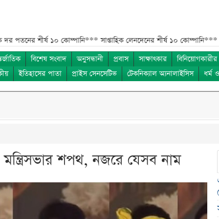
 শীর্ষ ১০ কোম্পানি***
সাপ্তাহিক লেনদেনের শীর্ষ ১০ কোম্পানি***
মেয়ে থেকে ছ
তর্জাতিক
বিশেষ সংবাদ
অনুসন্ধানী
প্রবাস
সাক্ষাৎকার
বিনিয়োগকারীর
কীয়
ইতিহাসের পাতা
প্রাইস সেনসেটিভ
টেকনিক্যাল অ্যনালাইসিস
ধর্ম 
র মন্ত্রিসভার শপথ, নজরে যেসব নাম