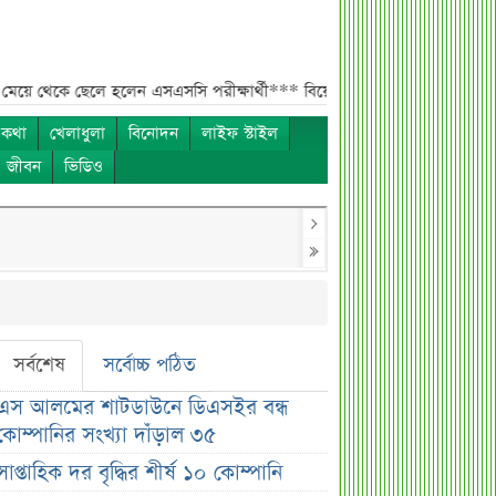
েলে হলেন এসএসসি পরীক্ষার্থী***
বিয়ের আগেই গর্ভবতী, মেয়েকে নদীতে ডুবিয়
 কথা
খেলাধুলা
বিনোদন
লাইফ স্টাইল
ও জীবন
ভিডিও
সর্বশেষ
সর্বোচ্চ পঠিত
এস আলমের শাটডাউনে ডিএসইর বন্ধ
কোম্পানির সংখ্যা দাঁড়াল ৩৫
সাপ্তাহিক দর বৃদ্ধির শীর্ষ ১০ কোম্পানি