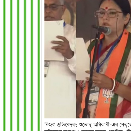
নিজস্ব প্রতিবেদক: শুভেন্দু অধিকারী–এর নেতৃত