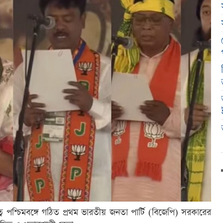
্বে পশ্চিমবঙ্গে গঠিত প্রথম ভারতীয় জনতা পার্টি (বিজেপি) সরকারের