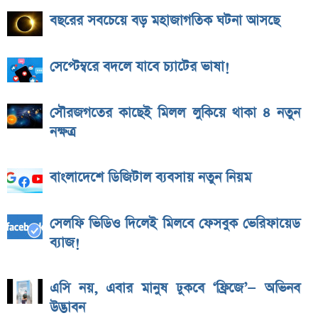
বছরের সবচেয়ে বড় মহাজাগতিক ঘটনা আসছে
সেপ্টেম্বরে বদলে যাবে চ্যাটের ভাষা!
সৌরজগতের কাছেই মিলল লুকিয়ে থাকা ৪ নতুন
নক্ষত্র
বাংলাদেশে ডিজিটাল ব্যবসায় নতুন নিয়ম
সেলফি ভিডিও দিলেই মিলবে ফেসবুক ভেরিফায়েড
ব্যাজ!
এসি নয়, এবার মানুষ ঢুকবে ‘ফ্রিজে’— অভিনব
উদ্ভাবন