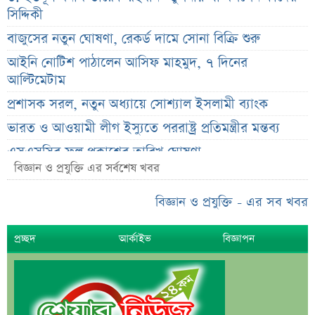
সিদ্দিকী
বাজুসের নতুন ঘোষণা, রেকর্ড দামে সোনা বিক্রি শুরু
আইনি নোটিশ পাঠালেন আসিফ মাহমুদ, ৭ দিনের
আল্টিমেটাম
প্রশাসক সরল, নতুন অধ্যায়ে সোশ্যাল ইসলামী ব্যাংক
ভারত ও আওয়ামী লীগ ইস্যুতে পররাষ্ট্র প্রতিমন্ত্রীর মন্তব্য
এসএসসির ফল প্রকাশের তারিখ ঘোষণা
বিজ্ঞান ও প্রযুক্তি এর সর্বশেষ খবর
সৌদিতে বাংলাদেশিদের জন্য বড় সুখবর
নয় মাসের স্থবিরতা কাটিয়ে আবার গ্যাস পরিবহনে ইন্ট্রাকো
বিজ্ঞান ও প্রযুক্তি - এর সব খবর
উচ্চ সুদেও মিলছে না আমানত, অবসায়নের প্রক্রিয়ায় ৫
প্রচ্ছদ
আর্কাইভ
বিজ্ঞাপন
আর্থিক প্রতিষ্ঠান
রাষ্ট্রপতি নির্বাচনের চূড়ান্ত তারিখ ঘোষণা
সাকিবের বাড়িতে হামলার পর কড়া প্রতিক্রিয়া পশ্চিমবঙ্গের
মন্ত্রীর