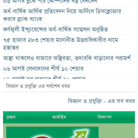
০৬ আগস্ট ব্লকে পাঁচ কোম্পানির বড় লেনদেন
অর্ধ-বার্ষিক আর্থিক প্রতিবেদন নিয়ে আর্নিংস ডিসক্লোজার
করবে ব্র্যাক ব্যাংক
কর্ণফুলী ইন্স্যুরেন্সের অর্ধ-বার্ষিক সম্মেলন অনুষ্ঠিত
৭৫ হাজার ২৮৩ শেয়ার মনোনীত উত্তরাধিকারীর নামে
হস্তান্তর
আস্থা থাকলেও বাজারে অস্থিরতা, তদারকি বাড়ানোর পরামর্শ
০৬ আগস্ট লেনদেনের শীর্ষ ১০ শেয়ার
০৬ আগস্ট দর পতনের শীর্ষ ১০ শেয়ার
বিজ্ঞান ও প্রযুক্তি এর সর্বশেষ খবর
০৬ আগস্ট দর বৃদ্ধির শীর্ষ ১০ শেয়ার
দেশি ৫ মাছে মিলল মাইক্রোপ্লাস্টিক!
বিজ্ঞান ও প্রযুক্তি - এর সব খবর
শেয়ার দাম অস্বাভাবিক বাড়ায় ডিএসইর সতর্কবার্তা
প্রচ্ছদ
আর্কাইভ
বিজ্ঞাপন
প্রায় ২ কোটি শেয়ার বিক্রির ঘোষণা
উৎপাদন বন্ধের কারণ জানালো এস আলম কোল্ড রোল্ড স্টিল