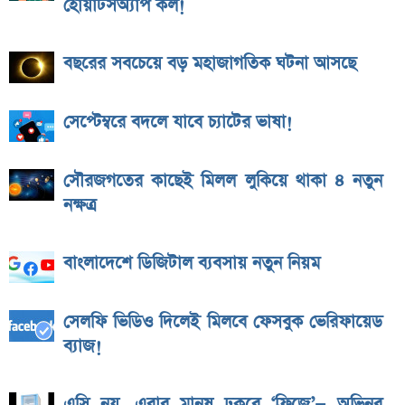
হোয়াটসঅ্যাপ কল!
বছরের সবচেয়ে বড় মহাজাগতিক ঘটনা আসছে
সেপ্টেম্বরে বদলে যাবে চ্যাটের ভাষা!
সৌরজগতের কাছেই মিলল লুকিয়ে থাকা ৪ নতুন
নক্ষত্র
বাংলাদেশে ডিজিটাল ব্যবসায় নতুন নিয়ম
সেলফি ভিডিও দিলেই মিলবে ফেসবুক ভেরিফায়েড
ব্যাজ!
এসি নয়, এবার মানুষ ঢুকবে ‘ফ্রিজে’— অভিনব