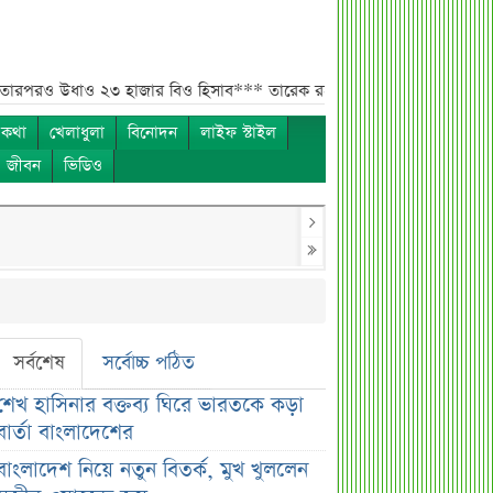
াও ২৩ হাজার বিও হিসাব***
তারেক রহমানকে উদ্দেশ করে ফেসবুকে রহস্যময় প্রশ
 কথা
খেলাধুলা
বিনোদন
লাইফ স্টাইল
ও জীবন
ভিডিও
সর্বশেষ
সর্বোচ্চ পঠিত
শেখ হাসিনার বক্তব্য ঘিরে ভারতকে কড়া
বার্তা বাংলাদেশের
বাংলাদেশ নিয়ে নতুন বিতর্ক, মুখ খুললেন