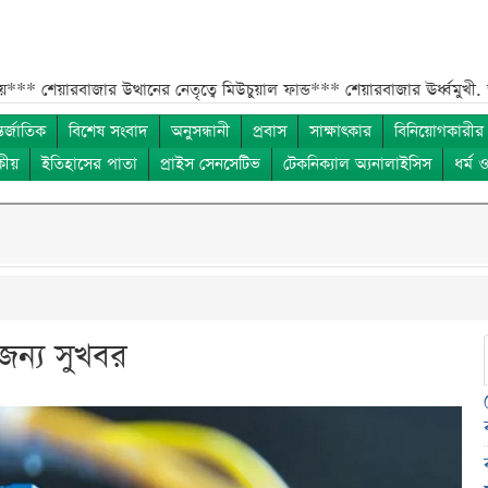
জার উত্থানের নেতৃত্বে মিউচুয়াল ফান্ড***
শেয়ারবাজার ঊর্ধ্বমুখী. তারপরও উধ
তর্জাতিক
বিশেষ সংবাদ
অনুসন্ধানী
প্রবাস
সাক্ষাৎকার
বিনিয়োগকারীর
কীয়
ইতিহাসের পাতা
প্রাইস সেনসেটিভ
টেকনিক্যাল অ্যনালাইসিস
ধর্ম 
জন্য সুখবর