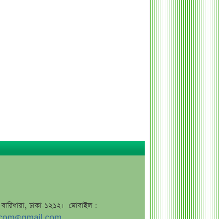
জাহাজে হামলার পরই আশার বার্তা
ওয়াশিংটনের
ডিএসইতে চাকরিচ্যুতি বিতর্ক, মুখোমুখি দুই
পক্ষের অবস্থান
ডিভিডেন্ড ঘোষণা ও ইপিএস প্রকাশ করবে
তালিকাভুক্ত কোম্পানি
ডিএসইর প্যানেল অডিটর হতে আবেদন
আহ্বান
লেনদেন ব্যবস্থার বাইরে ১৬ লাখের বেশি
শেয়ার হস্তান্তরের অনুমোদন
বাণিজ্যিক ব্যাংক নিয়ে উদ্বেগ প্রকাশ
করলেন বাংলাদেশ ব্যাংকের গভর্নর
বিদ্যুৎ বিল বিতর্কে নতুন আলোচনার জন্ম
দিলেন মাওলানা আজহারি
প্রধানমন্ত্রীর হাত ধরে যাত্রা শুরু জুলাই স্মৃতি
জে, বারিধারা, ঢাকা-১২১২। মোবাইল :
জাদুঘরের, জানা গেল প্রবেশমূল্য
com@gmail.com