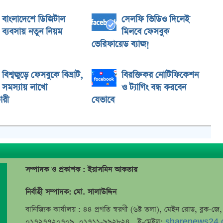
বাংলাদেশে ডিজিটাল
সেলফি ভিডিও দিলেই
ব্যবসায় নতুন নিয়ম
মিলবে ফেসবুক
ভেরিফায়েড ব্যাজ!
বিশ্বজুড়ে ফেসবুকে বিভ্রাট,
বিরক্তিকর নোটিফিকেশন
সমস্যায় লাখো
ও ট্যাগিং বন্ধ করবেন
ারী
যেভাবে
সম্পাদক ও প্রকাশক : ইয়াসমিন আকতার
নির্বাহী সম্পাদক: মো. সালাউদ্দিন
বানিজ্যিক কার্যালয় : ৪৪ প্রগতি স্বরণী (৬ষ্ট তলা), মেইন রোড, ব্লক-
০১৭২৭৭২০৭০৯, ০১৭১১-৯৯২৮২৪, ই-মেইল:
sharenews24.