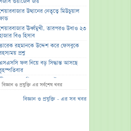
সজীব ওয়াজেদ জয়
শেয়ারবাজার উত্থানের নেতৃত্বে মিউচুয়াল
ফান্ড
শেয়ারবাজার ঊর্ধ্বমুখী. তারপরও উধাও ২৩
হাজার বিও হিসাব
তারেক রহমানকে উদ্দেশ করে ফেসবুকে
রহস্যময় প্রশ্ন
এসএসসি ফল নিয়ে বড় সিদ্ধান্ত আসছে
বৃহস্পতিবার
কীভাবে জন্ম নিল ‘৩৬ জুলাই’?
বিজ্ঞান ও প্রযুক্তি এর সর্বশেষ খবর
এক পোস্টেই চমকে দিলেন ময়ূখ রঞ্জন ঘোষ
বিজ্ঞান ও প্রযুক্তি - এর সব খবর
‘ভুয়া’ স্লোগানের জবাবে যা বললেন রাশেদ
খান
শেখ হাসিনাকে উদ্দেশ করে যা বললেন
রাষ্ট্রপতি