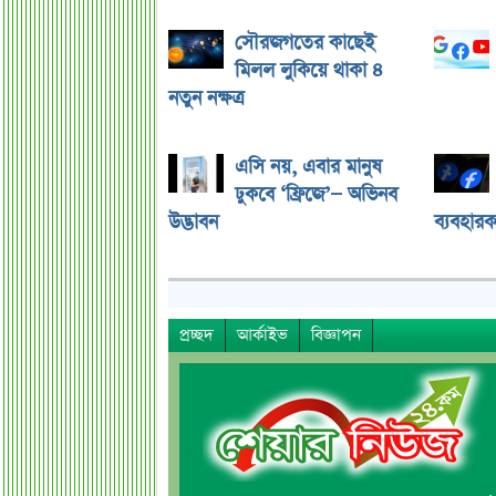
সৌরজগতের কাছেই
মিলল লুকিয়ে থাকা ৪
নতুন নক্ষত্র
এসি নয়, এবার মানুষ
ঢুকবে ‘ফ্রিজে’— অভিনব
উদ্ভাবন
ব্যবহারক
প্রচ্ছদ
আর্কাইভ
বিজ্ঞাপন