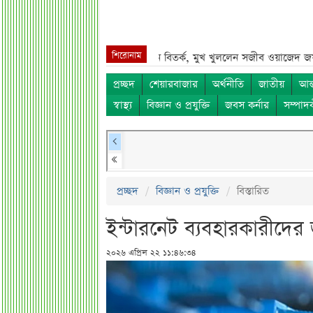
শিরোনাম
ের***
বাংলাদেশ নিয়ে নতুন বিতর্ক, মুখ খুললেন সজীব ওয়াজেদ জয়***
শেয়ারবা
প্রচ্ছদ
শেয়ারবাজার
অর্থনীতি
জাতীয়
আন্
স্বাস্থ্য
বিজ্ঞান ও প্রযুক্তি
জবস কর্নার
সম্পাদ
প্রচ্ছদ
বিজ্ঞান ও প্রযুক্তি
বিস্তারিত
ইন্টারনেট ব্যবহারকারীদের 
২০২৬ এপ্রিল ২২ ১১:৪৬:৩৪