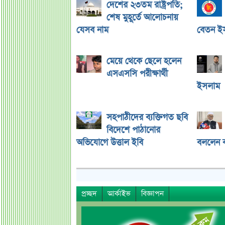
দেশের ২৩তম রাষ্ট্রপতি;
শেষ মুহূর্তে আলোচনায়
যেসব নাম
বেতন ইস্
মেয়ে থেকে ছেলে হলেন
এসএসসি পরীক্ষার্থী
ইসলাম
সহপাঠীদের ব্যক্তিগত ছবি
বিদেশে পাঠানোর
অভিযোগে উত্তাল ইবি
বললেন ক
প্রচ্ছদ
আর্কাইভ
বিজ্ঞাপন