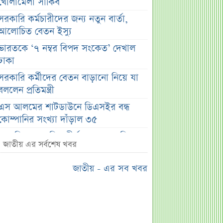
খোলামেলা সাকিব
সরকারি কর্মচারীদের জন্য নতুন বার্তা,
আলোচিত বেতন ইস্যু
ভারতকে ‘৭ নম্বর বিপদ সংকেত’ দেখাল
ঢাকা
সরকারি কর্মীদের বেতন বাড়ানো নিয়ে যা
বললেন প্রতিমন্ত্রী
এস আলমের শাটডাউনে ডিএসইর বন্ধ
কোম্পানির সংখ্যা দাঁড়াল ৩৫
সাপ্তাহিক দর বৃদ্ধির শীর্ষ ১০ কোম্পানি
জাতীয় এর সর্বশেষ খবর
সাপ্তাহিক দর পতনের শীর্ষ ১০ কোম্পানি
জাতীয় - এর সব খবর
সাপ্তাহিক লেনদেনের শীর্ষ ১০ কোম্পানি
মেয়ে থেকে ছেলে হলেন এসএসসি
পরীক্ষার্থী
বিয়ের আগেই গর্ভবতী, মেয়েকে নদীতে