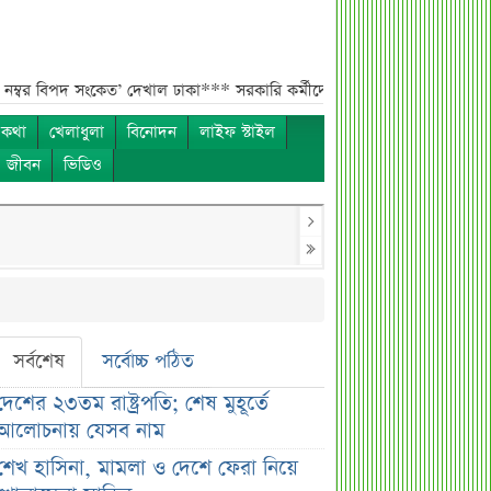
পদ সংকেত’ দেখাল ঢাকা***
সরকারি কর্মীদের বেতন বাড়ানো নিয়ে যা বললেন প্রতিম
 কথা
খেলাধুলা
বিনোদন
লাইফ স্টাইল
ও জীবন
ভিডিও
সর্বশেষ
সর্বোচ্চ পঠিত
দেশের ২৩তম রাষ্ট্রপতি; শেষ মুহূর্তে
আলোচনায় যেসব নাম
শেখ হাসিনা, মামলা ও দেশে ফেরা নিয়ে