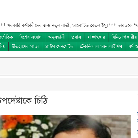
 কর্মচারীদের জন্য নতুন বার্তা, আলোচিত বেতন ইস্যু***
ভারতকে ‘৭ নম্বর বি
তর্জাতিক
বিশেষ সংবাদ
অনুসন্ধানী
প্রবাস
সাক্ষাৎকার
বিনিয়োগকারীর
কীয়
ইতিহাসের পাতা
প্রাইস সেনসেটিভ
টেকনিক্যাল অ্যনালাইসিস
ধর্ম 
দেষ্টাকে চিঠি