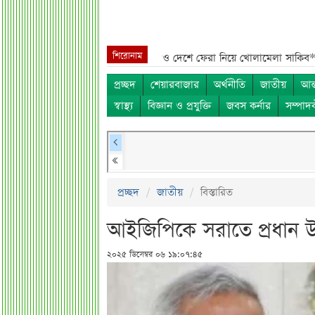
শিরোনাম
ব নাম***
শেখ হাসিনা, মামলা ও দেশে ফেরা নিয়ে খোলামেলা সাকিব***
সরকারি
প্রচ্ছদ
শেয়ারবাজার
অর্থনীতি
জাতীয়
আন্
স্বাস্থ্য
বিজ্ঞান ও প্রযুক্তি
জবস কর্নার
সম্পাদ
প্রচ্ছদ
জাতীয়
বিস্তারিত
আইজিপিকে সরাতে প্রধান উপ
২০২৫ ডিসেম্বর ০৬ ১৯:০৭:৪৫