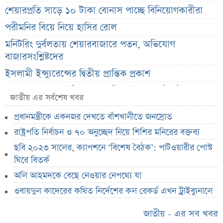
শেয়ারপ্রতি সাড়ে ১০ টাকা বোনাস পাচ্ছে বিনিয়োগকারীরা
পরীমনির বিয়ে নিয়ে হাসির রোল
মনিটরিং দুর্বলতায় শেয়ারবাজারে পতন, অভিযোগ
বাজারসংশ্লিষ্টদের
ইসলামী ইন্স্যুরেন্সের দ্বিতীয় প্রান্তিক প্রকাশ
শেয়ার দাম অস্বাভাবিক বাড়ায় ডিএসইর সতর্কবার্তা
জাতীয় এর সর্বশেষ খবর
সুদ ছাড়াই ৫ হাজার টাকা ঋণ! বাংলাদেশ ব্যাংকের নতুন
প্রধানমন্ত্রীকে একনজর দেখতে বাঁশখালীতে জনস্রোত
উদ্যোগ
রাষ্ট্রপতি নির্বাচন ও ৭০ অনুচ্ছেদ নিয়ে শিশির মনিরের বক্তব্য
ওবায়দুল কাদেরের কথিত নির্দেশের কল রেকর্ড এখন
ছবি ২০২৩ সালের, ক্যাপশনে ‘বিশেষ বৈঠক’: পাটওয়ারীর পোস্ট
ট্রাইব্যুনালে
ঘিরে বিতর্ক
স্বর্ণের দাম বাড়ল, রুপা অপরিবর্তিত—আজকের বাজারদর
অলি আহমদকে বেছে নেওয়ার নেপথ্যে যা
রাষ্ট্রপতি নির্বাচনে নামছে জামায়াত, আলোচনায় যে ৩ নাম
ওবায়দুল কাদেরের কথিত নির্দেশের কল রেকর্ড এখন ট্রাইব্যুনালে
দেবকে কটাক্ষ করে জিতের মন্তব্য
জাতীয় - এর সব খবর
বাংলাদেশ-ভারত সম্পর্কে নতুন সমীকরণ