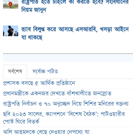
রাষ্ট্রপতি হতে চাইলে কী করতে হবে? সংবিধানের
নিয়ম জানুন
র‌্যাব বিলুপ্ত করে আসছে এসআরবি, খসড়া আইনে
যা থাকছে
সর্বশেষ
সর্বোচ্চ পঠিত
প্রশাসক বসছে ৫ আর্থিক প্রতিষ্ঠানে
প্রধানমন্ত্রীকে একনজর দেখতে বাঁশখালীতে জনস্রোত
রাষ্ট্রপতি নির্বাচন ও ৭০ অনুচ্ছেদ নিয়ে শিশির মনিরের বক্তব্য
ছবি ২০২৩ সালের, ক্যাপশনে ‘বিশেষ বৈঠক’: পাটওয়ারীর
পোস্ট ঘিরে বিতর্ক
অলি আহমদকে বেছে নেওয়ার নেপথ্যে যা