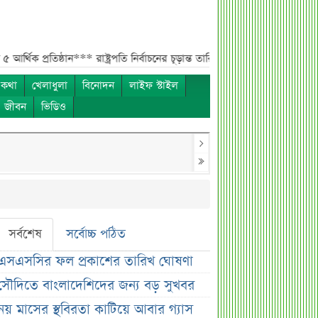
িষ্ঠান***
রাষ্ট্রপতি নির্বাচনের চূড়ান্ত তারিখ ঘোষণা***
সাকিবের বাড়িতে হামলার পর 
 কথা
খেলাধুলা
বিনোদন
লাইফ স্টাইল
ও জীবন
ভিডিও
সর্বশেষ
সর্বোচ্চ পঠিত
এসএসসির ফল প্রকাশের তারিখ ঘোষণা
সৌদিতে বাংলাদেশিদের জন্য বড় সুখবর
নয় মাসের স্থবিরতা কাটিয়ে আবার গ্যাস