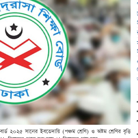
োর্ড ২০২৫ সালের ইবতেদায়ি (পঞ্চম শ্রেণি) ও অষ্টম শ্রেণির বৃত্তি