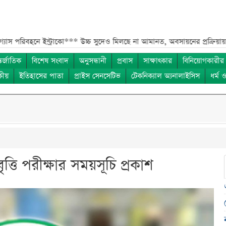
ইন্ট্রাকো***
উচ্চ সুদেও মিলছে না আমানত, অবসায়নের প্রক্রিয়ায় ৫ আর্থিক প্রত
তর্জাতিক
বিশেষ সংবাদ
অনুসন্ধানী
প্রবাস
সাক্ষাৎকার
বিনিয়োগকারীর
কীয়
ইতিহাসের পাতা
প্রাইস সেনসেটিভ
টেকনিক্যাল অ্যনালাইসিস
ধর্ম 
ত্তি পরীক্ষার সময়সূচি প্রকাশ