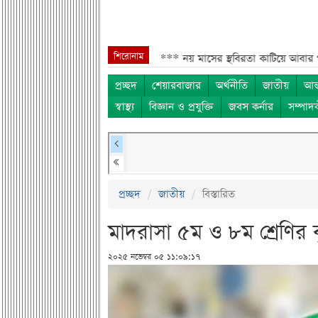
শিরোনাম
াদেশিদের জন্য বড় সুখবর***
নয় মাসের স্থবিরতা কাটিয়ে আবার গ্যাস পরিবহনে 
প্রচ্ছদ
শেয়ারবাজার
অর্থনীতি
জাতীয়
আন্
স্বাস্থ্য
বিজ্ঞান ও প্রযুক্তি
জবস কর্নার
সম্পাদ
প্রচ্ছদ
জাতীয়
বিস্তারিত
মাদরাসা ৫ম ও ৮ম শ্রেণির বৃ
২০২৫ নভেম্বর ০৫ ১১:০৯:১৭