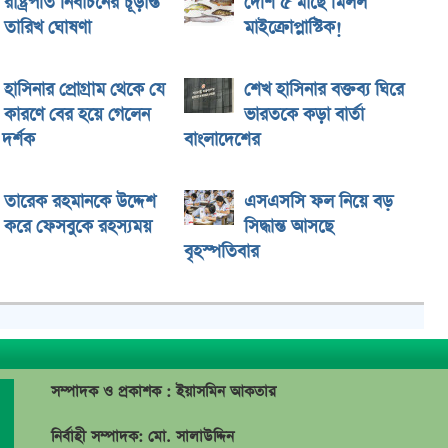
রাষ্ট্রপতি নির্বাচনের চূড়ান্ত
দেশি ৫ মাছে মিলল
তারিখ ঘোষণা
মাইক্রোপ্লাস্টিক!
হাসিনার প্রোগ্রাম থেকে যে
শেখ হাসিনার বক্তব্য ঘিরে
কারণে বের হয়ে গেলেন
ভারতকে কড়া বার্তা
দর্শক
বাংলাদেশের
তারেক রহমানকে উদ্দেশ
এসএসসি ফল নিয়ে বড়
করে ফেসবুকে রহস্যময়
সিদ্ধান্ত আসছে
বৃহস্পতিবার
সম্পাদক ও প্রকাশক : ইয়াসমিন আকতার
নির্বাহী সম্পাদক: মো. সালাউদ্দিন