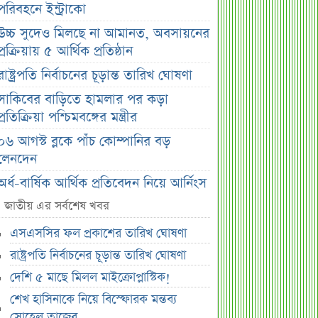
পরিবহনে ইন্ট্রাকো
উচ্চ সুদেও মিলছে না আমানত, অবসায়নের
প্রক্রিয়ায় ৫ আর্থিক প্রতিষ্ঠান
রাষ্ট্রপতি নির্বাচনের চূড়ান্ত তারিখ ঘোষণা
সাকিবের বাড়িতে হামলার পর কড়া
প্রতিক্রিয়া পশ্চিমবঙ্গের মন্ত্রীর
০৬ আগস্ট ব্লকে পাঁচ কোম্পানির বড়
লেনদেন
অর্ধ-বার্ষিক আর্থিক প্রতিবেদন নিয়ে আর্নিংস
ডিসক্লোজার করবে ব্র্যাক ব্যাংক
জাতীয় এর সর্বশেষ খবর
কর্ণফুলী ইন্স্যুরেন্সের অর্ধ-বার্ষিক সম্মেলন
এসএসসির ফল প্রকাশের তারিখ ঘোষণা
অনুষ্ঠিত
রাষ্ট্রপতি নির্বাচনের চূড়ান্ত তারিখ ঘোষণা
৭৫ হাজার ২৮৩ শেয়ার মনোনীত
দেশি ৫ মাছে মিলল মাইক্রোপ্লাস্টিক!
উত্তরাধিকারীর নামে হস্তান্তর
শেখ হাসিনাকে নিয়ে বিস্ফোরক মন্তব্য
আস্থা থাকলেও বাজারে অস্থিরতা, তদারকি
সোহেল তাজের