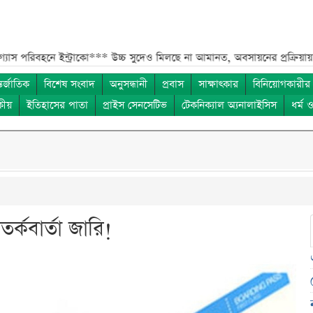
বহনে ইন্ট্রাকো***
উচ্চ সুদেও মিলছে না আমানত, অবসায়নের প্রক্রিয়ায় ৫ আর্থিক 
তর্জাতিক
বিশেষ সংবাদ
অনুসন্ধানী
প্রবাস
সাক্ষাৎকার
বিনিয়োগকারীর
কীয়
ইতিহাসের পাতা
প্রাইস সেনসেটিভ
টেকনিক্যাল অ্যনালাইসিস
ধর্ম 
্কবার্তা জারি!