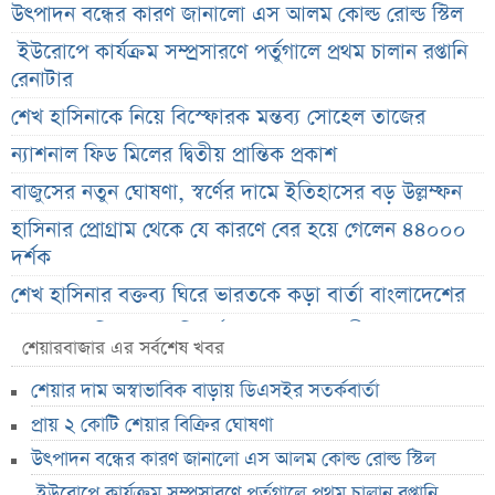
উৎপাদন বন্ধের কারণ জানালো এস আলম কোল্ড রোল্ড স্টিল
ইউরোপে কার্যক্রম সম্প্রসারণে পর্তুগালে প্রথম চালান রপ্তানি
রেনাটার
শেখ হাসিনাকে নিয়ে বিস্ফোরক মন্তব্য সোহেল তাজের
ন্যাশনাল ফিড মিলের দ্বিতীয় প্রান্তিক প্রকাশ
বাজুসের নতুন ঘোষণা, স্বর্ণের দামে ইতিহাসের বড় উল্লম্ফন
হাসিনার প্রোগ্রাম থেকে যে কারণে বের হয়ে গেলেন ৪৪০০০
দর্শক
শেখ হাসিনার বক্তব্য ঘিরে ভারতকে কড়া বার্তা বাংলাদেশের
বাংলাদেশ নিয়ে নতুন বিতর্ক, মুখ খুললেন সজীব ওয়াজেদ জয়
শেয়ারবাজার এর সর্বশেষ খবর
শেয়ারবাজার উত্থানের নেতৃত্বে মিউচুয়াল ফান্ড
শেয়ার দাম অস্বাভাবিক বাড়ায় ডিএসইর সতর্কবার্তা
শেয়ারবাজার ঊর্ধ্বমুখী. তারপরও উধাও ২৩ হাজার বিও হিসাব
প্রায় ২ কোটি শেয়ার বিক্রির ঘোষণা
তারেক রহমানকে উদ্দেশ করে ফেসবুকে রহস্যময় প্রশ্ন
উৎপাদন বন্ধের কারণ জানালো এস আলম কোল্ড রোল্ড স্টিল
এসএসসি ফল নিয়ে বড় সিদ্ধান্ত আসছে বৃহস্পতিবার
ইউরোপে কার্যক্রম সম্প্রসারণে পর্তুগালে প্রথম চালান রপ্তানি