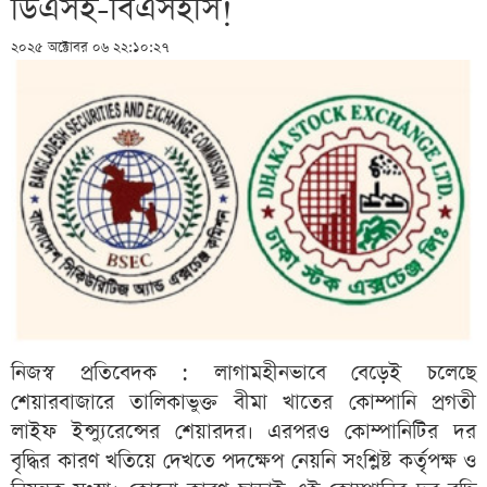
ডিএসই-বিএসইসি!
২০২৫ অক্টোবর ০৬ ২২:১০:২৭
নিজস্ব প্রতিবেদক : লাগামহীনভাবে বেড়েই চলেছে
শেয়ারবাজারে তালিকাভুক্ত বীমা খাতের কোম্পানি প্রগতী
লাইফ ইন্স্যুরেন্সের শেয়ারদর। এরপরও কোম্পানিটির দর
বৃদ্ধির কারণ খতিয়ে দেখতে পদক্ষেপ নেয়নি সংশ্লিষ্ট কর্তৃপক্ষ ও