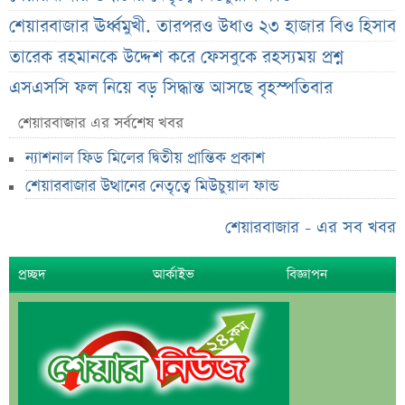
শেয়ারবাজার ঊর্ধ্বমুখী. তারপরও উধাও ২৩ হাজার বিও হিসাব
তারেক রহমানকে উদ্দেশ করে ফেসবুকে রহস্যময় প্রশ্ন
এসএসসি ফল নিয়ে বড় সিদ্ধান্ত আসছে বৃহস্পতিবার
কীভাবে জন্ম নিল ‘৩৬ জুলাই’?
শেয়ারবাজার এর সর্বশেষ খবর
এক পোস্টেই চমকে দিলেন ময়ূখ রঞ্জন ঘোষ
ন্যাশনাল ফিড মিলের দ্বিতীয় প্রান্তিক প্রকাশ
‘ভুয়া’ স্লোগানের জবাবে যা বললেন রাশেদ খান
শেয়ারবাজার উত্থানের নেতৃত্বে মিউচুয়াল ফান্ড
শেখ হাসিনাকে উদ্দেশ করে যা বললেন রাষ্ট্রপতি
শেয়ারবাজার - এর সব খবর
সব সম্পত্তি গৃহপরিচারিকার নামে লিখে গেলেন জনপ্রিয়
অভিনেতা
প্রচ্ছদ
আর্কাইভ
বিজ্ঞাপন
দুবাইয়ে মাত্র ২০ মিনিটে ৭ বিস্ফোরণ
জাকারবার্গকে ৩ দিনের আলটিমেটাম ভারতের
সরকারি ওয়েবসাইটে ‘Error 503’, কারণ জানালেন
উপদেষ্টা