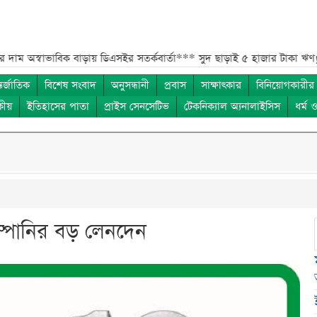
াভাবিক বাড়ায় ডিএসইর সতর্কবার্তা***
সুদ ছাড়াই ৫ হাজার টাকা ঋণ! বাংলাদেশ
তর্জাতিক
বিশেষ সংবাদ
অনুসন্ধানী
প্রবাস
সাক্ষাৎকার
বিনিয়োগকারীর
কীয়
ইতিহাসের পাতা
প্রাইস সেনসেটিভ
টেকনিক্যাল অ্যনালাইসিস
ধর্ম 
কোম্পানির বড় লেনদেন