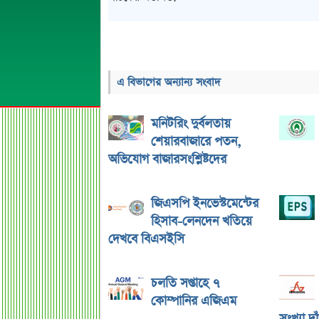
এ বিভাগের অন্যান্য সংবাদ
মনিটরিং দুর্বলতায়
শেয়ারবাজারে পতন,
অভিযোগ বাজারসংশ্লিষ্টদের
জিএসপি ইনভেস্টমেন্টের
হিসাব-লেনদেন খতিয়ে
দেখবে বিএসইসি
চলতি সপ্তাহে ৭
কোম্পানির এজিএম