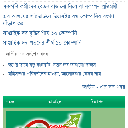
সরকারি কর্মীদের বেতন বাড়ানো নিয়ে যা বললেন প্রতিমন্ত্রী
এস আলমের শাটডাউনে ডিএসইর বন্ধ কোম্পানির সংখ্যা
দাঁড়াল ৩৫
সাপ্তাহিক দর বৃদ্ধির শীর্ষ ১০ কোম্পানি
সাপ্তাহিক দর পতনের শীর্ষ ১০ কোম্পানি
সাপ্তাহিক লেনদেনের শীর্ষ ১০ কোম্পানি
জাতীয় এর সর্বশেষ খবর
মেয়ে থেকে ছেলে হলেন এসএসসি পরীক্ষার্থী
স্বর্ণের দামে বড় কাটছাঁট, নতুন দর জানালো বাজুস
বিয়ের আগেই গর্ভবতী, মেয়েকে নদীতে ডুবিয়ে হত্যা বাবার
মন্ত্রিসভায় পরিবর্তনের হাওয়া, আলোচনায় যেসব নাম
ভাইরাল মেসেজ নিয়ে ব্যাখ্যা দিলেন নাহিদ ইসলাম
জাতীয় - এর সব খবর
তাপমাত্রা নিয়ে নতুন পূর্বাভাস দিল আবহাওয়া অফিস
সহপাঠীদের ব্যক্তিগত ছবি বিদেশে পাঠানোর অভিযোগে উত্তাল
প্রচ্ছদ
আর্কাইভ
বিজ্ঞাপন
ইবি
ড. ইউনূস বনাম তারেক রহমান—তুলনায় যা বললেন কাদের
সিদ্দিকী