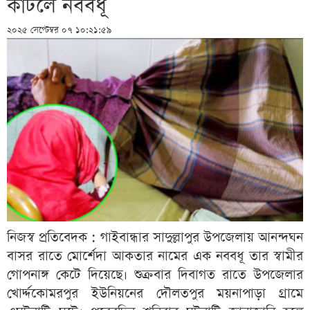
কাটলে নববধূ
২০২৫ সেপ্টেম্বর ০৭ ১০:২১:৫৯
নিজস্ব প্রতিবেদক : গাইবান্ধার সাদুল্লাপুর উপজেলায় আনন্দঘন
বাসর রাতে মোর্শেদা আকতার নামের এক নববধূ তার স্বামীর
গোপনাঙ্গ কেটে দিয়েছে। শুক্রবার দিবাগত রাতে উপজেলার
খোর্দ্দকোমরপুর ইউনিয়নের দৌলতপুর ময়নাপাড়া গ্রামে