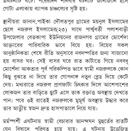
এঘটনাটি ঘটে। পরেরদিন শনিবার ঘটনাটি জানাজানি হলে
গোটা এলাকায় ব্যাপক চাঞ্চল্যের সৃষ্টি হয়।
স্থানীয়রা জানান,পাইকা দৌলতপুর গ্রামের ময়নুল ইসলামের
ছেলে নজরুল ইসলামের(২৩) সাথে পার্শ্ববর্তী পলাশবাড়ী
উপজেলার বেতকাপা ইউনিয়নের রাজনগর গ্রামের মোর্শেদা
আক্তারের পারিবারিক ভাবে বিয়ে হয়। বিয়ের সকল
আনুষ্ঠানিকতা শেষে রীতি অনুসারে নবদম্পতির জন্য সাজানো
হয় বাসর ঘর। সেই বাসর ঘরে রাত কাটাতে গিয়ে নববধূ
মোর্শেদা আকতার পূর্ব পরিকল্পিত ভাবে স্বামী নজরুলকে কোন
কিছু বুঝতে না দিয়ে তার গোপনাঙ্গ নতুন ব্লেড দিয়ে কেটে
দেয়। মধ্যরাতে নজরুল প্রাণফাটা চিৎকার দিলে আশেপাশের
লোকজন তার বাড়িতে ছুটে এসে তাক রক্তাত্ত অবস্থায় দেখতে
পান। পরে ওই রাতেই নজরুলকে মুমূর্ষ অবস্থায় উদ্ধার করে
তার আত্নীয় স্বজন দ্রুত হাসপাতালে নিয়ে যায়।
মর্মস্পর্শী এঘটনায় স্বামী বেচারার আনন্দঘন মুহুর্তের রাতটি
যেন বিষাদে পরিণত হয়ে যায়। এ ঘটনায় উত্তেজিত