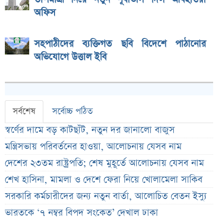
অফিস
সহপাঠীদের ব্যক্তিগত ছবি বিদেশে পাঠানোর
অভিযোগে উত্তাল ইবি
সর্বশেষ
সর্বোচ্চ পঠিত
স্বর্ণের দামে বড় কাটছাঁট, নতুন দর জানালো বাজুস
মন্ত্রিসভায় পরিবর্তনের হাওয়া, আলোচনায় যেসব নাম
দেশের ২৩তম রাষ্ট্রপতি; শেষ মুহূর্তে আলোচনায় যেসব নাম
শেখ হাসিনা, মামলা ও দেশে ফেরা নিয়ে খোলামেলা সাকিব
সরকারি কর্মচারীদের জন্য নতুন বার্তা, আলোচিত বেতন ইস্যু
ভারতকে ‘৭ নম্বর বিপদ সংকেত’ দেখাল ঢাকা