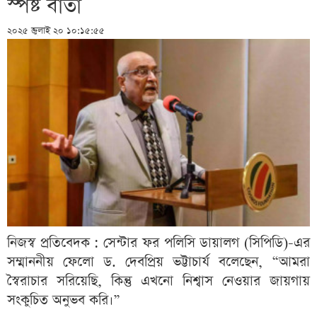
স্পষ্ট বার্তা
২০২৫ জুলাই ২০ ১০:১৫:৫৫
নিজস্ব প্রতিবেদক : সেন্টার ফর পলিসি ডায়ালগ (সিপিডি)-এর
সম্মাননীয় ফেলো ড. দেবপ্রিয় ভট্টাচার্য বলেছেন, “আমরা
স্বৈরাচার সরিয়েছি, কিন্তু এখনো নিশ্বাস নেওয়ার জায়গায়
সংকুচিত অনুভব করি।”