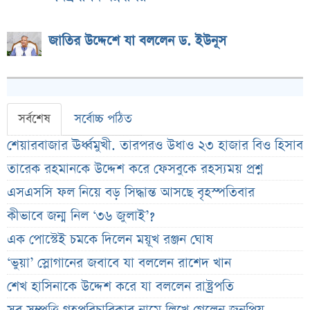
জাতির উদ্দেশে যা বললেন ড. ইউনূস
সর্বশেষ
সর্বোচ্চ পঠিত
শেয়ারবাজার ঊর্ধ্বমুখী. তারপরও উধাও ২৩ হাজার বিও হিসাব
তারেক রহমানকে উদ্দেশ করে ফেসবুকে রহস্যময় প্রশ্ন
এসএসসি ফল নিয়ে বড় সিদ্ধান্ত আসছে বৃহস্পতিবার
কীভাবে জন্ম নিল ‘৩৬ জুলাই’?
এক পোস্টেই চমকে দিলেন ময়ূখ রঞ্জন ঘোষ
‘ভুয়া’ স্লোগানের জবাবে যা বললেন রাশেদ খান
শেখ হাসিনাকে উদ্দেশ করে যা বললেন রাষ্ট্রপতি