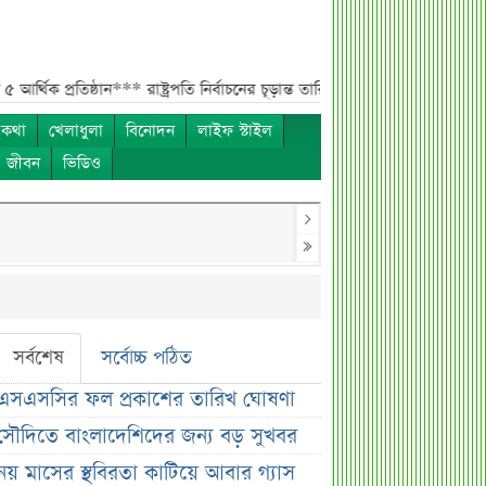
িষ্ঠান***
রাষ্ট্রপতি নির্বাচনের চূড়ান্ত তারিখ ঘোষণা***
সাকিবের বাড়িতে হামলার পর
 কথা
খেলাধুলা
বিনোদন
লাইফ স্টাইল
ও জীবন
ভিডিও
সর্বশেষ
সর্বোচ্চ পঠিত
এসএসসির ফল প্রকাশের তারিখ ঘোষণা
সৌদিতে বাংলাদেশিদের জন্য বড় সুখবর
নয় মাসের স্থবিরতা কাটিয়ে আবার গ্যাস