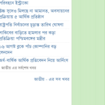
পরিবহনে ইন্ট্রাকো
উচ্চ সুদেও মিলছে না আমানত, অবসায়নের
প্রক্রিয়ায় ৫ আর্থিক প্রতিষ্ঠান
রাষ্ট্রপতি নির্বাচনের চূড়ান্ত তারিখ ঘোষণা
সাকিবের বাড়িতে হামলার পর কড়া
প্রতিক্রিয়া পশ্চিমবঙ্গের মন্ত্রীর
০৬ আগস্ট ব্লকে পাঁচ কোম্পানির বড়
লেনদেন
অর্ধ-বার্ষিক আর্থিক প্রতিবেদন নিয়ে আর্নিংস
ডিসক্লোজার করবে ব্র্যাক ব্যাংক
জাতীয় এর সর্বশেষ খবর
কর্ণফুলী ইন্স্যুরেন্সের অর্ধ-বার্ষিক সম্মেলন
জাতীয় - এর সব খবর
অনুষ্ঠিত
৭৫ হাজার ২৮৩ শেয়ার মনোনীত
উত্তরাধিকারীর নামে হস্তান্তর
আস্থা থাকলেও বাজারে অস্থিরতা, তদারকি