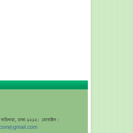
এসএসসি ফল নিয়ে বড় সিদ্ধান্ত আসছে
বৃহস্পতিবার
কীভাবে জন্ম নিল ‘৩৬ জুলাই’?
এক পোস্টেই চমকে দিলেন ময়ূখ রঞ্জন ঘোষ
‘ভুয়া’ স্লোগানের জবাবে যা বললেন রাশেদ
খান
শেখ হাসিনাকে উদ্দেশ করে যা বললেন
রাষ্ট্রপতি
সব সম্পত্তি গৃহপরিচারিকার নামে লিখে
গেলেন জনপ্রিয় অভিনেতা
দুবাইয়ে মাত্র ২০ মিনিটে ৭ বিস্ফোরণ
জাকারবার্গকে ৩ দিনের আলটিমেটাম
ভারতের
সরকারি ওয়েবসাইটে ‘Error 503’,
জে, বারিধারা, ঢাকা-১২১২। মোবাইল :
কারণ জানালেন উপদেষ্টা
com@gmail.com