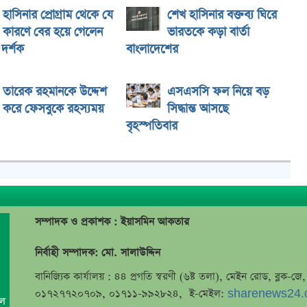
হাসিনার প্রোগ্রাম থেকে যে
শেখ হাসিনার বক্তব্য ঘিরে
কারণে বের হয়ে গেলেন
ভারতকে কড়া বার্তা
দর্শক
বাংলাদেশের
তারেক রহমানকে উদ্দেশ
এসএসসি ফল নিয়ে বড়
করে ফেসবুকে রহস্যময়
সিদ্ধান্ত আসছে
বৃহস্পতিবার
সম্পাদক ও প্রকাশক : ইয়াসমিন আকতার
নির্বাহী সম্পাদক: মো. সালাউদ্দিন
বানিজ্যিক কার্যালয় : ৪৪ প্রগতি স্বরণী (৬ষ্ট তলা), মেইন রোড, ব্লক-
০১৭২৭৭২০৭০৯, ০১৭১১-৯৯২৮২৪, ই-মেইল:
sharenews24.