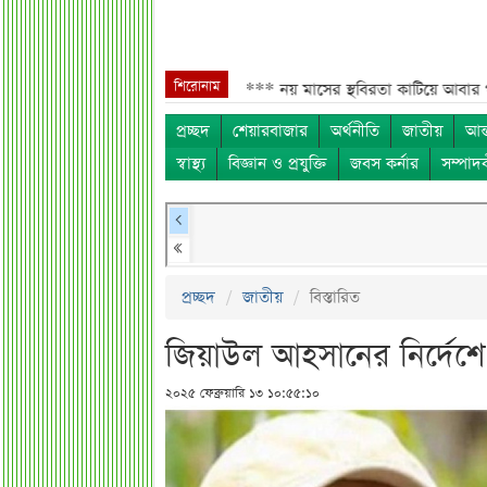
শিরোনাম
লাদেশিদের জন্য বড় সুখবর***
নয় মাসের স্থবিরতা কাটিয়ে আবার গ্যাস পরিবহনে
প্রচ্ছদ
শেয়ারবাজার
অর্থনীতি
জাতীয়
আন্
স্বাস্থ্য
বিজ্ঞান ও প্রযুক্তি
জবস কর্নার
সম্পাদ
প্রচ্ছদ
জাতীয়
বিস্তারিত
জিয়াউল আহসানের নির্দেশে
২০২৫ ফেব্রুয়ারি ১৩ ১০:৫৫:১০