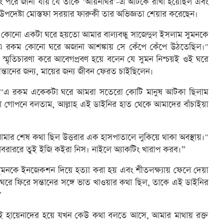
বং পরে জানা যায় যে তাকে ‘আয়নাঘর’-এ আটকে রাখা হয়েছিল এবং
 উপদেষ্টা মোস্তফা সরয়ার ফারুকী তার অভিজ্ঞতা শেয়ার করেছেন।
 কোনো একটা ঘরে হয়তো আমার বাল্যবন্ধু সাজেদুল ইসলাম সুমনকে
এ রকম কোনো ঘরে অজানা আশঙ্কায় সে কেঁপে কেঁপে উঠতেছিল।"
র স্মৃতিচারণা করে আবেগপ্রবণ হয়ে বলেন যে সুমন নিশ্চয়ই ওই ঘরে
সন্তানের জন্য, মায়ের জন্য জীবন ফেরত চাইছিলেন।
ন, "এ রকম একেকটা ঘরে আমরা সতেরো কোটি মানুষ আটকা ছিলাম
োপনে বলতাম, আল্লাহ এই ডাইনির হাত থেকে আমাদের বাঁচাইয়া
ে আমার শেষ কথা ছিল উত্তরার এক হাসপাতালে লুকিয়ে থাকা অবস্থায়।"
আবরাররে তুই ইজি কইরা নিস। নাইলে অ্যাকটিং খারাপ করব।”
ুমনকে ইনজেকশন দিয়ে হত্যা করা হয় এবং শীতলক্ষ্যায় ফেলে দেয়া
র ঘরে ফিরে সন্তানের সঙ্গে ভাত খাওয়ার কথা ছিল, তাকে এই ডাইনির
"
 হায়েনাদের হয়ে যখন কেউ কথা বলতে আসে, আমার মাথায় রক্ত