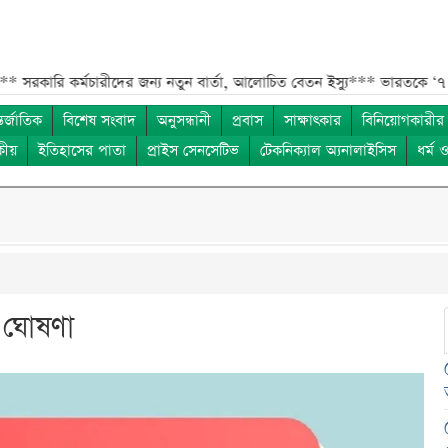
ি কর্মচারীদের জন্য নতুন বার্তা, আলোচিত বেতন ইস্যু***
ভারতকে ‘৭ নম্বর বি
তর্জাতিক
বিশেষ সংবাদ
অনুসন্ধানী
প্রবাস
সাক্ষাৎকার
বিনিয়োগকারীর
কীয়
ইতিহাসের পাতা
প্রাইস সেনসেটিভ
টেকনিক্যাল অ্যনালাইসিস
ধর্ম 
র ঘোষণা