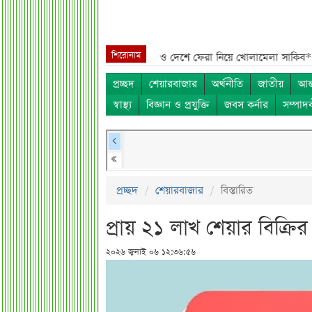
শিরোনাম
সব নাম***
শেখ হাসিনা, মামলা ও দেশে ফেরা নিয়ে খোলামেলা সাকিব***
সরকার
প্রচ্ছদ
শেয়ারবাজার
অর্থনীতি
জাতীয়
আন্
স্বাস্থ্য
বিজ্ঞান ও প্রযুক্তি
জবস কর্নার
সম্পাদ
প্রচ্ছদ
শেয়ারবাজার
বিস্তারিত
প্রায় ২১ লাখ শেয়ার বিক্রি
২০২৬ জুলাই ০৬ ১২:৩৬:৫৬