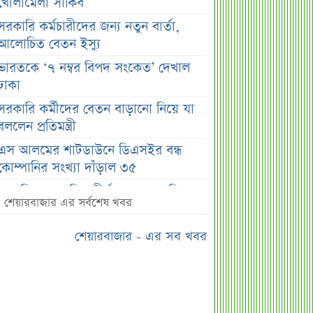
খোলামেলা সাকিব
সরকারি কর্মচারীদের জন্য নতুন বার্তা,
আলোচিত বেতন ইস্যু
ভারতকে ‘৭ নম্বর বিপদ সংকেত’ দেখাল
ঢাকা
সরকারি কর্মীদের বেতন বাড়ানো নিয়ে যা
বললেন প্রতিমন্ত্রী
এস আলমের শাটডাউনে ডিএসইর বন্ধ
কোম্পানির সংখ্যা দাঁড়াল ৩৫
সাপ্তাহিক দর বৃদ্ধির শীর্ষ ১০ কোম্পানি
শেয়ারবাজার এর সর্বশেষ খবর
সাপ্তাহিক দর পতনের শীর্ষ ১০ কোম্পানি
শেয়ারবাজার - এর সব খবর
সাপ্তাহিক লেনদেনের শীর্ষ ১০ কোম্পানি
মেয়ে থেকে ছেলে হলেন এসএসসি
পরীক্ষার্থী
বিয়ের আগেই গর্ভবতী, মেয়েকে নদীতে