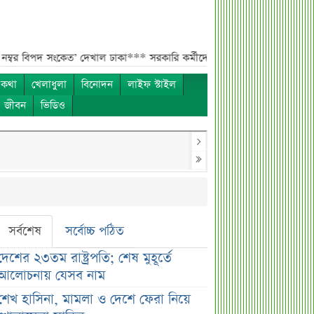
পদ সংকেত’ দেখাল ঢাকা***
সরকারি কর্মীদের বেতন বাড়ানো নিয়ে যা বললেন প্রতিম
 কথা
খেলাধুলা
বিনোদন
লাইফ স্টাইল
ও জীবন
ভিডিও
সর্বশেষ
সর্বোচ্চ পঠিত
দেশের ২৩তম রাষ্ট্রপতি; শেষ মুহূর্তে
আলোচনায় যেসব নাম
শেখ হাসিনা, মামলা ও দেশে ফেরা নিয়ে