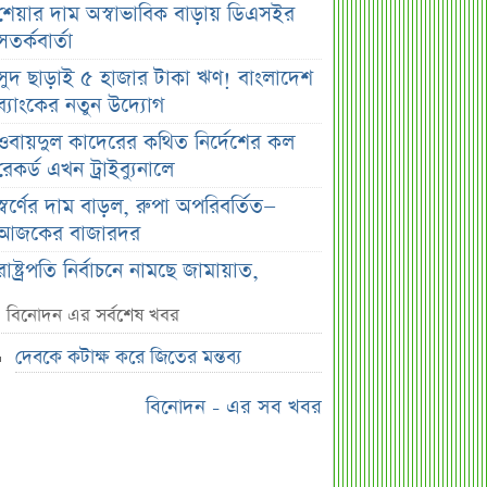
শেয়ার দাম অস্বাভাবিক বাড়ায় ডিএসইর
সতর্কবার্তা
সুদ ছাড়াই ৫ হাজার টাকা ঋণ! বাংলাদেশ
ব্যাংকের নতুন উদ্যোগ
ওবায়দুল কাদেরের কথিত নির্দেশের কল
রেকর্ড এখন ট্রাইব্যুনালে
স্বর্ণের দাম বাড়ল, রুপা অপরিবর্তিত—
আজকের বাজারদর
রাষ্ট্রপতি নির্বাচনে নামছে জামায়াত,
আলোচনায় যে ৩ নাম
বিনোদন এর সর্বশেষ খবর
দেবকে কটাক্ষ করে জিতের মন্তব্য
দেবকে কটাক্ষ করে জিতের মন্তব্য
বাংলাদেশ-ভারত সম্পর্কে নতুন সমীকরণ
বিনোদন - এর সব খবর
জিএসপি ইনভেস্টমেন্টের হিসাব-লেনদেন
খতিয়ে দেখবে বিএসইসি
সরকারের কাছে জামায়াতের ৭ প্রশ্ন