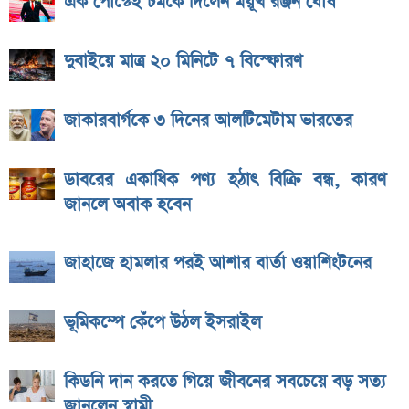
এক পোস্টেই চমকে দিলেন ময়ূখ রঞ্জন ঘোষ
দুবাইয়ে মাত্র ২০ মিনিটে ৭ বিস্ফোরণ
জাকারবার্গকে ৩ দিনের আলটিমেটাম ভারতের
ডাবরের একাধিক পণ্য হঠাৎ বিক্রি বন্ধ, কারণ
জানলে অবাক হবেন
জাহাজে হামলার পরই আশার বার্তা ওয়াশিংটনের
ভূমিকম্পে কেঁপে উঠল ইসরাইল
কিডনি দান করতে গিয়ে জীবনের সবচেয়ে বড় সত্য
জানলেন স্বামী