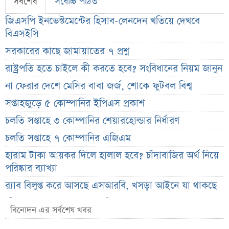
সর্বশেষ
সর্বোচ্চ পঠিত
জিএসপি ইনভেস্টমেন্টের হিসাব-লেনদেন খতিয়ে দেখবে
বিএসইসি
সরকারের কাছে জামায়াতের ৭ প্রশ্ন
রাষ্ট্রপতি হতে চাইলে কী করতে হবে? সংবিধানের নিয়ম জানুন
না ফেরার দেশে মেসির বাবা জর্জ, শোকে ফুটবল বিশ্ব
সপ্তাহজুড়ে ৫ কোম্পানির ইপিএস প্রকাশ
চলতি সপ্তাহে ৩ কোম্পানির শেয়ারহোল্ডার নির্ধারণ
চলতি সপ্তাহে ৭ কোম্পানির এজিএম
হারাম টাকা আয়কর দিলে হালাল হবে? চাঁদাবাজির অর্থ নিয়ে
পরিষ্কার ব্যাখ্যা
র‌্যাব বিলুপ্ত করে আসছে এসআরবি, খসড়া আইনে যা থাকছে
চাঁদের ছায়ায় ঢেকে যাবে সূর্য, কবে ও কোথায় দেখা যাবে
বিনোদন এর সর্বশেষ খবর
বিরল দৃশ্য