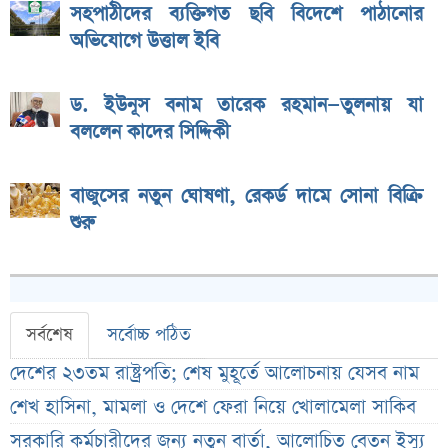
সহপাঠীদের ব্যক্তিগত ছবি বিদেশে পাঠানোর
অভিযোগে উত্তাল ইবি
ড. ইউনূস বনাম তারেক রহমান—তুলনায় যা
বললেন কাদের সিদ্দিকী
বাজুসের নতুন ঘোষণা, রেকর্ড দামে সোনা বিক্রি
শুরু
সর্বশেষ
সর্বোচ্চ পঠিত
দেশের ২৩তম রাষ্ট্রপতি; শেষ মুহূর্তে আলোচনায় যেসব নাম
শেখ হাসিনা, মামলা ও দেশে ফেরা নিয়ে খোলামেলা সাকিব
সরকারি কর্মচারীদের জন্য নতুন বার্তা, আলোচিত বেতন ইস্যু