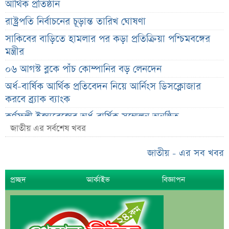
আর্থিক প্রতিষ্ঠান
রাষ্ট্রপতি নির্বাচনের চূড়ান্ত তারিখ ঘোষণা
সাকিবের বাড়িতে হামলার পর কড়া প্রতিক্রিয়া পশ্চিমবঙ্গের
মন্ত্রীর
০৬ আগস্ট ব্লকে পাঁচ কোম্পানির বড় লেনদেন
অর্ধ-বার্ষিক আর্থিক প্রতিবেদন নিয়ে আর্নিংস ডিসক্লোজার
করবে ব্র্যাক ব্যাংক
কর্ণফুলী ইন্স্যুরেন্সের অর্ধ-বার্ষিক সম্মেলন অনুষ্ঠিত
জাতীয় এর সর্বশেষ খবর
৭৫ হাজার ২৮৩ শেয়ার মনোনীত উত্তরাধিকারীর নামে
হস্তান্তর
জাতীয় - এর সব খবর
আস্থা থাকলেও বাজারে অস্থিরতা, তদারকি বাড়ানোর পরামর্শ
প্রচ্ছদ
আর্কাইভ
বিজ্ঞাপন
০৬ আগস্ট লেনদেনের শীর্ষ ১০ শেয়ার
০৬ আগস্ট দর পতনের শীর্ষ ১০ শেয়ার
০৬ আগস্ট দর বৃদ্ধির শীর্ষ ১০ শেয়ার