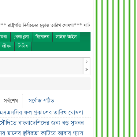
তি নির্বাচনের চূড়ান্ত তারিখ ঘোষণা***
সাকিবের বাড়িতে হামলার পর কড়া প্রতিক্রিয়া পশ
 কথা
খেলাধুলা
বিনোদন
লাইফ স্টাইল
ও জীবন
ভিডিও
সর্বশেষ
সর্বোচ্চ পঠিত
এসএসসির ফল প্রকাশের তারিখ ঘোষণা
সৌদিতে বাংলাদেশিদের জন্য বড় সুখবর
নয় মাসের স্থবিরতা কাটিয়ে আবার গ্যাস