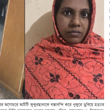
রের অগোচরে আটটি কুকুরছানাকে বস্তাবন্দি করে পুকুরে ডুবিয়ে হত্যার