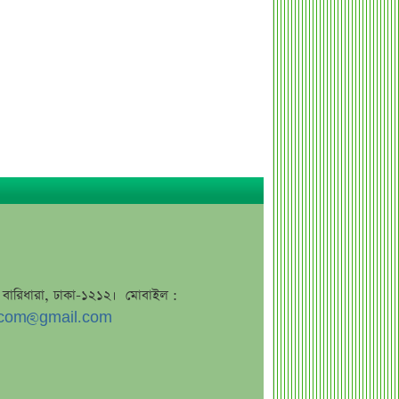
ব্যাংক কর্মকর্তার অভিযোগে তোলপাড়,
অব্যাহতি এনসিপি নেতার
ভাইরাল ‘৪ দিনের ছুটি’ দাবির ব্যাখ্যা দিল
জনপ্রশাসন মন্ত্রণালয়
জাতির উদ্দেশে যা বললেন ড. ইউনূস
আগামী ৪ দিনের আবহাওয়া নিয়ে বড়
সতর্কবার্তা
লোকসান থেকে মুনাফায় ফিরেছে
তালিকাভুক্ত একটি ব্যাংক
ধারাবাহিক লোকসানে ৫ ব্যাংক
মুনাফা থেকে লোকসানে ৩ ব্যাংক
জে, বারিধারা, ঢাকা-১২১২। মোবাইল :
দ্বিতীয় প্রান্তিকে আয় কমেছে ৫ ব্যাংকের
com@gmail.com
দ্বিতীয় প্রান্তিকে ১৭ ব্যাংকের চমক
জুলাই স্মৃতি জাদুঘর উদ্বোধন করলেন
প্রধানমন্ত্রী