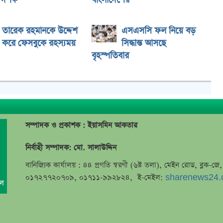
দর্শক
বাংলাদেশের
তারেক রহমানকে উদ্দেশ
এসএসসি ফল নিয়ে বড়
করে ফেসবুকে রহস্যময়
সিদ্ধান্ত আসছে
বৃহস্পতিবার
সম্পাদক ও প্রকাশক : ইয়াসমিন আকতার
নির্বাহী সম্পাদক: মো. সালাউদ্দিন
বানিজ্যিক কার্যালয় : ৪৪ প্রগতি স্বরণী (৬ষ্ট তলা), মেইন রোড, ব্লক-
০১৭২৭৭২০৭০৯, ০১৭১১-৯৯২৮২৪, ই-মেইল:
sharenews24.