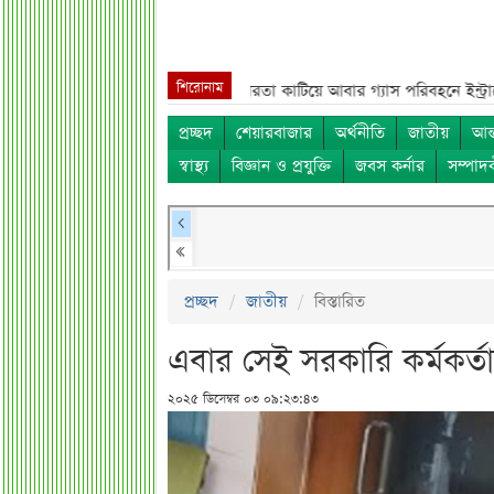
শিরোনাম
ড় সুখবর***
নয় মাসের স্থবিরতা কাটিয়ে আবার গ্যাস পরিবহনে ইন্ট্রাকো***
উচ্চ
প্রচ্ছদ
শেয়ারবাজার
অর্থনীতি
জাতীয়
আন্
স্বাস্থ্য
বিজ্ঞান ও প্রযুক্তি
জবস কর্নার
সম্পাদ
প্রচ্ছদ
জাতীয়
বিস্তারিত
এবার সেই সরকারি কর্মকর্তার স্ত
২০২৫ ডিসেম্বর ০৩ ০৯:২৩:৪৩