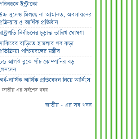
পরিবহনে ইন্ট্রাকো
উচ্চ সুদেও মিলছে না আমানত, অবসায়নের
প্রক্রিয়ায় ৫ আর্থিক প্রতিষ্ঠান
রাষ্ট্রপতি নির্বাচনের চূড়ান্ত তারিখ ঘোষণা
সাকিবের বাড়িতে হামলার পর কড়া
প্রতিক্রিয়া পশ্চিমবঙ্গের মন্ত্রীর
০৬ আগস্ট ব্লকে পাঁচ কোম্পানির বড়
লেনদেন
অর্ধ-বার্ষিক আর্থিক প্রতিবেদন নিয়ে আর্নিংস
ডিসক্লোজার করবে ব্র্যাক ব্যাংক
জাতীয় এর সর্বশেষ খবর
কর্ণফুলী ইন্স্যুরেন্সের অর্ধ-বার্ষিক সম্মেলন
জাতীয় - এর সব খবর
অনুষ্ঠিত
৭৫ হাজার ২৮৩ শেয়ার মনোনীত
উত্তরাধিকারীর নামে হস্তান্তর
আস্থা থাকলেও বাজারে অস্থিরতা, তদারকি