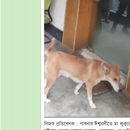
নিজস্ব প্রতিবেদক : পাবনার ঈশ্বরদীতে মা কুকু