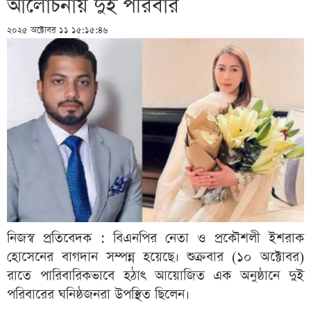
আলোচনায় দুই পরিবার
২০২৫ অক্টোবর ১১ ১৫:১৫:৪৬
নিজস্ব প্রতিবেদক : বিএনপির নেতা ও প্রকৌশলী ইশরাক
হোসেনের বাগদান সম্পন্ন হয়েছে। শুক্রবার (১০ অক্টোবর)
রাতে পারিবারিকভাবে হঠাৎ আয়োজিত এক অনুষ্ঠানে দুই
পরিবারের ঘনিষ্ঠজনরা উপস্থিত ছিলেন।