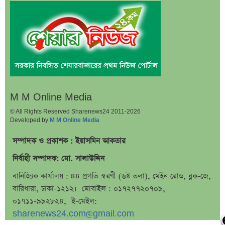
শেয়ারবাজারে সূচকের উত্থান, বিনিয়োগকারীদের সতর্ক
অবস্থান
১০ আগস্ট ব্লকে পাঁচ কোম্পানির বড় লেনদেন
১০ আগস্ট লেনদেনের শীর্ষ ১০ শেয়ার
১০ আগস্ট দর পতনের শীর্ষ ১০ শেয়ার
১০ আগস্ট দর বৃদ্ধির শীর্ষ ১০ শেয়ার
মির্জা ফখরুল রাষ্ট্রপতি হলে বিএনপির মহাসচিব হচ্ছেন যিনি
M M Online Media
© All Rights Reserved Sharenews24 2011-2026
সরকারি বিল-বন্ডে ব্যক্তির আগ্রহ কমছে, টাকা যাচ্ছে কোথায়?
Developed by
M M Online Media
১০০ টাকার ভাত-মাংসে ভাইরাল, এবার গ্রেপ্তার ‘ভাত মিজান’
সম্পাদক ও প্রকাশক : ইয়াসমিন আকতার
এসএসসি ফল পুনঃনিরীক্ষণ নিয়ে শিক্ষামন্ত্রীর গুরুত্বপূর্ণ বার্তা
নির্বাহী সম্পাদক: মো. সালাউদ্দিন
হঠাৎ তিন লিজিং কোম্পানির শেয়ার লেনদেন বন্ধ
বানিজ্যিক কার্যালয় : ৪৪ প্রগতি স্বরণী (৬ষ্ট তলা), মেইন রোড, ব্লক-জে,
ভারতীয় ভিসার অ্যাপয়েন্টমেন্ট স্লট নিয়ে নতুন সিদ্ধান্ত
বারিধারা, ঢাকা-১২১২। মোবাইল : ০১৭২৭৭২০৭০৯,
ঢাকা এগিয়ে, সবচেয়ে পিছিয়ে যে বোর্ড—এসএসসির ফলাফলে
০১৭১১-৯৯২৮২৪, ই-মেইল:
চমক
sharenews24.com@gmail.com