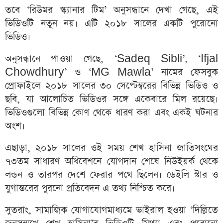
তবে ‘রিউমর স্ক্যানার টিম’ অনুসন্ধানে দেখা গেছে, এই
ভিডিওটি নতুন নয়। এটি ২০১৮ সালের একটি পুরোনো
ভিডিও।
অনুসন্ধানে পাওয়া গেছে, ‘Sadeq Sibli’, ‘Ifjal
Chowdhury’ ও ‘MG Mawla’ নামের ফেসবুক
প্রোফাইলে ২০১৮ সালের ৩০ সেপ্টেম্বরের বিভিন্ন ভিডিও ও
ছবি, যা আলোচিত ভিডিওর সঙ্গে একেবারে মিল রয়েছে।
ভিডিওগুলো বিভিন্ন কোণ থেকে ধারণ করা এবং একই ঘটনার
অংশ।
এছাড়া, ২০১৮ সালের ওই সময় শেখ হাসিনা জাতিসংঘের
৭৩তম সাধারণ অধিবেশনে যোগদান শেষে নিউইয়র্ক থেকে
লন্ডন ও তারপর দেশে ফেরার পথে ছিলেন। ডেইলি স্টার ও
যুগান্তরের পুরনো প্রতিবেদন এ তথ্য নিশ্চিত করে।
সুতরাং, সামাজিক যোগাযোগমাধ্যমে ভাইরাল হওয়া ‘দিল্লিতে