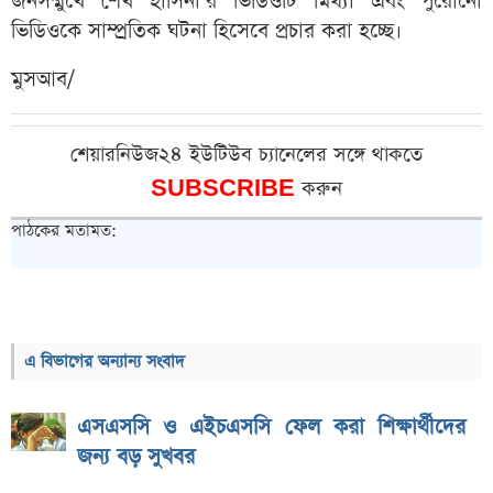
জনসম্মুখে শেখ হাসিনা’র ভিডিওটি মিথ্যা এবং পুরোনো
ভিডিওকে সাম্প্রতিক ঘটনা হিসেবে প্রচার করা হচ্ছে।
মুসআব/
শেয়ারনিউজ২৪ ইউটিউব চ্যানেলের সঙ্গে থাকতে
SUBSCRIBE
করুন
পাঠকের মতামত:
এ বিভাগের অন্যান্য সংবাদ
এসএসসি ও এইচএসসি ফেল করা শিক্ষার্থীদের
জন্য বড় সুখবর