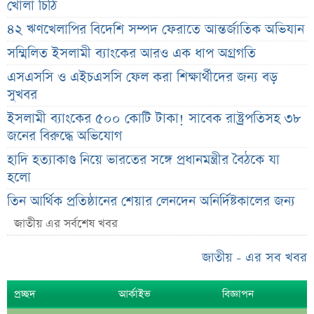
খোলা চিঠি
৪২ ঋণখেলাপির বিদেশি সম্পদ ফেরাতে আন্তর্জাতিক অভিযান
সম্মিলিত ইসলামী ব্যাংকের আরও এক ধাপ অগ্রগতি
এসএসসি ও এইচএসসি ফেল করা শিক্ষার্থীদের জন্য বড়
সুখবর
ইসলামী ব্যাংকের ৫০০ কোটি টাকা! সাবেক রাষ্ট্রপতিসহ ৩৮
জনের বিরুদ্ধে অভিযোগ
হাদি হত্যাকাণ্ড নিয়ে ভারতের সঙ্গে প্রধানমন্ত্রীর বৈঠকে যা
হলো
তিন আর্থিক প্রতিষ্ঠানের শেয়ার লেনদেন অনির্দিষ্টকালের জন্য
স্থগিত
জাতীয় এর সর্বশেষ খবর
প্রয়াত উদ্যোক্তার শেয়ার হস্তান্তর সম্পন্ন
জাতীয় - এর সব খবর
ক্রেডিট রেটিংয়ে সর্বোচ্চ স্তরে বিএজিআইসি
ডিএসইর দুই প্রতিষ্ঠানের প্রতিনিধির দায়িত্ব প্রত্যাহার
প্রচ্ছদ
আর্কাইভ
বিজ্ঞাপন