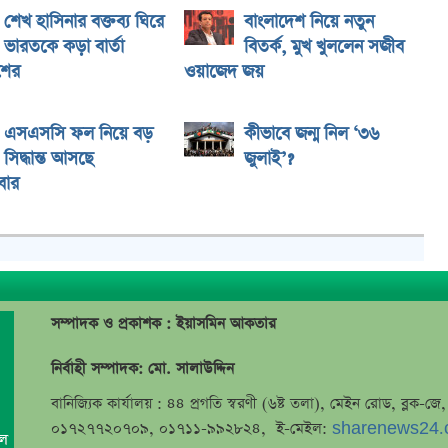
শেখ হাসিনার বক্তব্য ঘিরে
বাংলাদেশ নিয়ে নতুন
ভারতকে কড়া বার্তা
বিতর্ক, মুখ খুললেন সজীব
শের
ওয়াজেদ জয়
এসএসসি ফল নিয়ে বড়
কীভাবে জন্ম নিল ‘৩৬
সিদ্ধান্ত আসছে
জুলাই’?
বার
সম্পাদক ও প্রকাশক : ইয়াসমিন আকতার
নির্বাহী সম্পাদক: মো. সালাউদ্দিন
বানিজ্যিক কার্যালয় : ৪৪ প্রগতি স্বরণী (৬ষ্ট তলা), মেইন রোড, ব্লক-
০১৭২৭৭২০৭০৯, ০১৭১১-৯৯২৮২৪, ই-মেইল:
sharenews24.