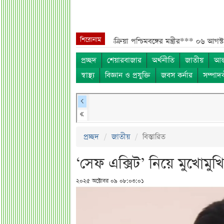
শিরোনাম
ড়িতে হামলার পর কড়া প্রতিক্রিয়া পশ্চিমবঙ্গের মন্ত্রীর***
০৬ আগস্ট ব্লকে পাঁচ
প্রচ্ছদ
শেয়ারবাজার
অর্থনীতি
জাতীয়
আন্
স্বাস্থ্য
বিজ্ঞান ও প্রযুক্তি
জবস কর্নার
সম্পাদ
প্রচ্ছদ
জাতীয়
বিস্তারিত
‘সেফ এক্সিট’ নিয়ে মুখোমুখি
২০২৫ অক্টোবর ০৯ ০৮:০৩:০১