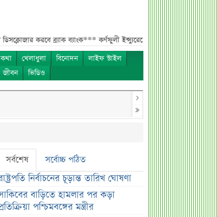
 করবে ব্র্যাক ব্যাংক***
কর্ণফুলী ইন্স্যুরেন্সের অর্ধ-বার্ষিক সম্মেলন অনুষ্ঠিত***
৭৫
 কথা
খেলাধুলা
বিনোদন
লাইফ স্টাইল
ও জীবন
ভিডিও
সর্বশেষ
সর্বোচ্চ পঠিত
রাষ্ট্রপতি নির্বাচনের চূড়ান্ত তারিখ ঘোষণা
সাকিবের বাড়িতে হামলার পর কড়া
প্রতিক্রিয়া পশ্চিমবঙ্গের মন্ত্রীর