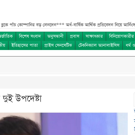
 কোম্পানির বড় লেনদেন***
অর্ধ-বার্ষিক আর্থিক প্রতিবেদন নিয়ে আর্নিংস ডিসক্লোজার
তর্জাতিক
বিশেষ সংবাদ
অনুসন্ধানী
প্রবাস
সাক্ষাৎকার
বিনিয়োগকারীর
কীয়
ইতিহাসের পাতা
প্রাইস সেনসেটিভ
টেকনিক্যাল অ্যনালাইসিস
ধর্ম 
 দুই উপদেষ্টা