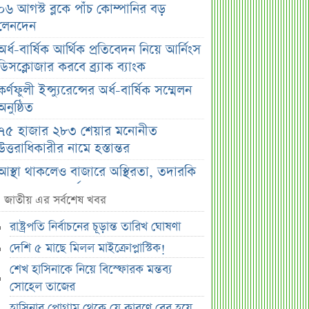
০৬ আগস্ট ব্লকে পাঁচ কোম্পানির বড়
লেনদেন
অর্ধ-বার্ষিক আর্থিক প্রতিবেদন নিয়ে আর্নিংস
ডিসক্লোজার করবে ব্র্যাক ব্যাংক
কর্ণফুলী ইন্স্যুরেন্সের অর্ধ-বার্ষিক সম্মেলন
অনুষ্ঠিত
৭৫ হাজার ২৮৩ শেয়ার মনোনীত
উত্তরাধিকারীর নামে হস্তান্তর
আস্থা থাকলেও বাজারে অস্থিরতা, তদারকি
বাড়ানোর পরামর্শ
জাতীয় এর সর্বশেষ খবর
০৬ আগস্ট লেনদেনের শীর্ষ ১০ শেয়ার
রাষ্ট্রপতি নির্বাচনের চূড়ান্ত তারিখ ঘোষণা
০৬ আগস্ট দর পতনের শীর্ষ ১০ শেয়ার
দেশি ৫ মাছে মিলল মাইক্রোপ্লাস্টিক!
০৬ আগস্ট দর বৃদ্ধির শীর্ষ ১০ শেয়ার
শেখ হাসিনাকে নিয়ে বিস্ফোরক মন্তব্য
দেশি ৫ মাছে মিলল মাইক্রোপ্লাস্টিক!
সোহেল তাজের
শেয়ার দাম অস্বাভাবিক বাড়ায় ডিএসইর
হাসিনার প্রোগ্রাম থেকে যে কারণে বের হয়ে