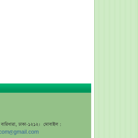
শেখ হাসিনাকে উদ্দেশ করে যা বললেন
রাষ্ট্রপতি
সব সম্পত্তি গৃহপরিচারিকার নামে লিখে
গেলেন জনপ্রিয় অভিনেতা
দুবাইয়ে মাত্র ২০ মিনিটে ৭ বিস্ফোরণ
জাকারবার্গকে ৩ দিনের আলটিমেটাম
ভারতের
সরকারি ওয়েবসাইটে ‘Error 503’,
কারণ জানালেন উপদেষ্টা
ব্যাংক কর্মকর্তার অভিযোগে তোলপাড়,
অব্যাহতি এনসিপি নেতার
ভাইরাল ‘৪ দিনের ছুটি’ দাবির ব্যাখ্যা দিল
জনপ্রশাসন মন্ত্রণালয়
জাতির উদ্দেশে যা বললেন ড. ইউনূস
জে, বারিধারা, ঢাকা-১২১২। মোবাইল :
আগামী ৪ দিনের আবহাওয়া নিয়ে বড়
com@gmail.com