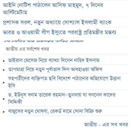
আইনি নোটিশ পাঠালেন আসিফ মাহমুদ, ৭ দিনের
আল্টিমেটাম
প্রশাসক সরল, নতুন অধ্যায়ে সোশ্যাল ইসলামী ব্যাংক
ভারত ও আওয়ামী লীগ ইস্যুতে পররাষ্ট্র প্রতিমন্ত্রীর মন্তব্য
এসএসসির ফল প্রকাশের তারিখ ঘোষণা
জাতীয় এর সর্বশেষ খবর
সৌদিতে বাংলাদেশিদের জন্য বড় সুখবর
ভাইরাল মেসেজ নিয়ে ব্যাখ্যা দিলেন নাহিদ ইসলাম
নয় মাসের স্থবিরতা কাটিয়ে আবার গ্যাস পরিবহনে ইন্ট্রাকো
তাপমাত্রা নিয়ে নতুন পূর্বাভাস দিল আবহাওয়া অফিস
উচ্চ সুদেও মিলছে না আমানত, অবসায়নের প্রক্রিয়ায় ৫
সহপাঠীদের ব্যক্তিগত ছবি বিদেশে পাঠানোর অভিযোগে উত্তাল
আর্থিক প্রতিষ্ঠান
ইবি
রাষ্ট্রপতি নির্বাচনের চূড়ান্ত তারিখ ঘোষণা
ড. ইউনূস বনাম তারেক রহমান—তুলনায় যা বললেন কাদের
সাকিবের বাড়িতে হামলার পর কড়া প্রতিক্রিয়া পশ্চিমবঙ্গের
সিদ্দিকী
মন্ত্রীর
বাজুসের নতুন ঘোষণা, রেকর্ড দামে সোনা বিক্রি শুরু
০৬ আগস্ট ব্লকে পাঁচ কোম্পানির বড় লেনদেন
জাতীয় - এর সব খবর
অর্ধ-বার্ষিক আর্থিক প্রতিবেদন নিয়ে আর্নিংস ডিসক্লোজার