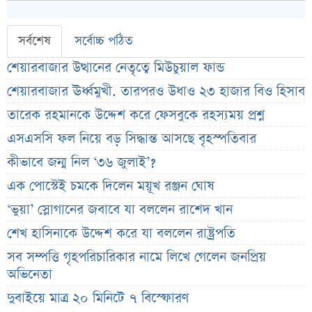
সর্বশেষ
সর্বোচ্চ পঠিত
শেয়ারবাজার উত্থানের নেতৃত্বে মিউচুয়াল ফান্ড
শেয়ারবাজার ঊর্ধ্বমুখী. তারপরও উধাও ২৩ হাজার বিও হিসাব
তারেক রহমানকে উদ্দেশ করে ফেসবুকে রহস্যময় প্রশ্ন
এসএসসি ফল নিয়ে বড় সিদ্ধান্ত আসছে বৃহস্পতিবার
কীভাবে জন্ম নিল ‘৩৬ জুলাই’?
এক পোস্টেই চমকে দিলেন ময়ূখ রঞ্জন ঘোষ
‘ভুয়া’ স্লোগানের জবাবে যা বললেন রাশেদ খান
শেখ হাসিনাকে উদ্দেশ করে যা বললেন রাষ্ট্রপতি
সব সম্পত্তি গৃহপরিচারিকার নামে লিখে গেলেন জনপ্রিয়
অভিনেতা
দুবাইয়ে মাত্র ২০ মিনিটে ৭ বিস্ফোরণ