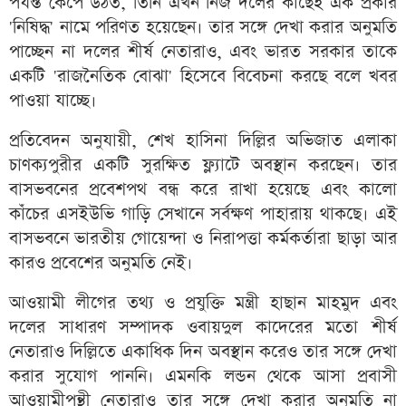
পর্যন্ত কেঁপে উঠত, তিনি এখন নিজ দলের কাছেই এক প্রকার
'নিষিদ্ধ' নামে পরিণত হয়েছেন। তার সঙ্গে দেখা করার অনুমতি
পাচ্ছেন না দলের শীর্ষ নেতারাও, এবং ভারত সরকার তাকে
একটি 'রাজনৈতিক বোঝা' হিসেবে বিবেচনা করছে বলে খবর
পাওয়া যাচ্ছে।
প্রতিবেদন অনুযায়ী, শেখ হাসিনা দিল্লির অভিজাত এলাকা
চাণক্যপুরীর একটি সুরক্ষিত ফ্ল্যাটে অবস্থান করছেন। তার
বাসভবনের প্রবেশপথ বন্ধ করে রাখা হয়েছে এবং কালো
কাঁচের এসইউভি গাড়ি সেখানে সর্বক্ষণ পাহারায় থাকছে। এই
বাসভবনে ভারতীয় গোয়েন্দা ও নিরাপত্তা কর্মকর্তারা ছাড়া আর
কারও প্রবেশের অনুমতি নেই।
আওয়ামী লীগের তথ্য ও প্রযুক্তি মন্ত্রী হাছান মাহমুদ এবং
দলের সাধারণ সম্পাদক ওবায়দুল কাদেরের মতো শীর্ষ
নেতারাও দিল্লিতে একাধিক দিন অবস্থান করেও তার সঙ্গে দেখা
করার সুযোগ পাননি। এমনকি লন্ডন থেকে আসা প্রবাসী
আওয়ামীপন্থী নেতারাও তার সঙ্গে দেখা করার অনুমতি না