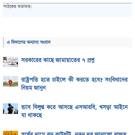
পাঠকের মতামত:
এ বিভাগের অন্যান্য সংবাদ
সরকারের কাছে জামায়াতের ৭ প্রশ্ন
রাষ্ট্রপতি হতে চাইলে কী করতে হবে? সংবিধানের
নিয়ম জানুন
র‌্যাব বিলুপ্ত করে আসছে এসআরবি, খসড়া আইনে
যা থাকছে
স্বর্ণের দামে বড় কাটছাঁট, নতুন দর জানালো বাজুস