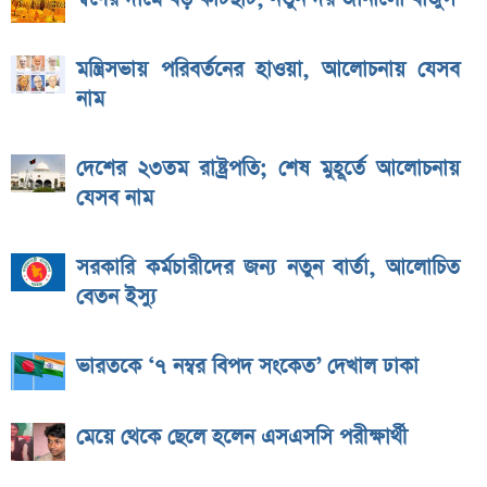
মন্ত্রিসভায় পরিবর্তনের হাওয়া, আলোচনায় যেসব
নাম
দেশের ২৩তম রাষ্ট্রপতি; শেষ মুহূর্তে আলোচনায়
যেসব নাম
সরকারি কর্মচারীদের জন্য নতুন বার্তা, আলোচিত
বেতন ইস্যু
ভারতকে ‘৭ নম্বর বিপদ সংকেত’ দেখাল ঢাকা
মেয়ে থেকে ছেলে হলেন এসএসসি পরীক্ষার্থী