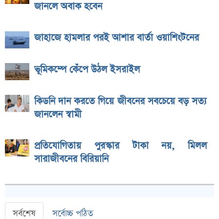
জানলে অবাক হবেন
জাহাজে হামলার পরই আশার বার্তা ওয়াশিংটনের
ভূমিকম্পে কেঁপে উঠল ইসরাইল
কিডনি দান করতে গিয়ে জীবনের সবচেয়ে বড় সত্য
জানলেন স্বামী
প্রতিযোগিতায় পুরস্কার টাকা নয়, মিলল
সারাজীবনের বিরিয়ানি
সর্বশেষ
সর্বোচ্চ পঠিত