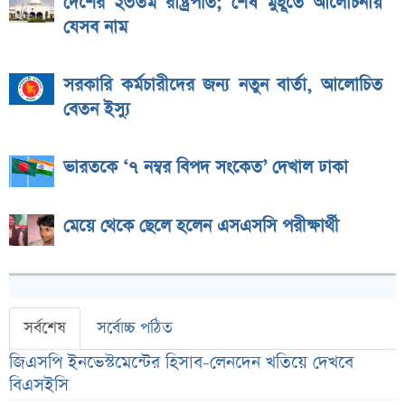
দেশের ২৩তম রাষ্ট্রপতি; শেষ মুহূর্তে আলোচনায়
যেসব নাম
সরকারি কর্মচারীদের জন্য নতুন বার্তা, আলোচিত
বেতন ইস্যু
ভারতকে ‘৭ নম্বর বিপদ সংকেত’ দেখাল ঢাকা
মেয়ে থেকে ছেলে হলেন এসএসসি পরীক্ষার্থী
সর্বশেষ
সর্বোচ্চ পঠিত
জিএসপি ইনভেস্টমেন্টের হিসাব-লেনদেন খতিয়ে দেখবে
বিএসইসি