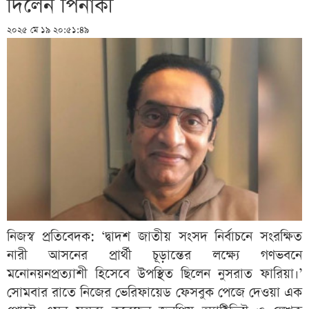
দিলেন পিনাকী
২০২৫ মে ১৯ ২০:৫১:৪৯
নিজস্ব প্রতিবেদক: ‘দ্বাদশ জাতীয় সংসদ নির্বাচনে সংরক্ষিত
নারী আসনের প্রার্থী চূড়ান্তের লক্ষ্যে গণভবনে
মনোনয়নপ্রত্যাশী হিসেবে উপস্থিত ছিলেন নুসরাত ফারিয়া।’
সোমবার রাতে নিজের ভেরিফায়েড ফেসবুক পেজে দেওয়া এক