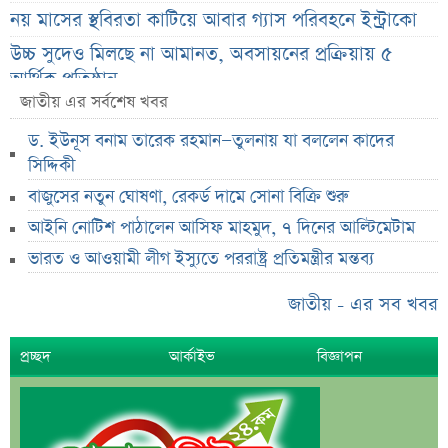
নয় মাসের স্থবিরতা কাটিয়ে আবার গ্যাস পরিবহনে ইন্ট্রাকো
উচ্চ সুদেও মিলছে না আমানত, অবসায়নের প্রক্রিয়ায় ৫
আর্থিক প্রতিষ্ঠান
জাতীয় এর সর্বশেষ খবর
রাষ্ট্রপতি নির্বাচনের চূড়ান্ত তারিখ ঘোষণা
ড. ইউনূস বনাম তারেক রহমান—তুলনায় যা বললেন কাদের
সাকিবের বাড়িতে হামলার পর কড়া প্রতিক্রিয়া পশ্চিমবঙ্গের
সিদ্দিকী
মন্ত্রীর
বাজুসের নতুন ঘোষণা, রেকর্ড দামে সোনা বিক্রি শুরু
০৬ আগস্ট ব্লকে পাঁচ কোম্পানির বড় লেনদেন
আইনি নোটিশ পাঠালেন আসিফ মাহমুদ, ৭ দিনের আল্টিমেটাম
অর্ধ-বার্ষিক আর্থিক প্রতিবেদন নিয়ে আর্নিংস ডিসক্লোজার
ভারত ও আওয়ামী লীগ ইস্যুতে পররাষ্ট্র প্রতিমন্ত্রীর মন্তব্য
করবে ব্র্যাক ব্যাংক
কর্ণফুলী ইন্স্যুরেন্সের অর্ধ-বার্ষিক সম্মেলন অনুষ্ঠিত
জাতীয় - এর সব খবর
৭৫ হাজার ২৮৩ শেয়ার মনোনীত উত্তরাধিকারীর নামে
হস্তান্তর
প্রচ্ছদ
আর্কাইভ
বিজ্ঞাপন
আস্থা থাকলেও বাজারে অস্থিরতা, তদারকি বাড়ানোর পরামর্শ
০৬ আগস্ট লেনদেনের শীর্ষ ১০ শেয়ার