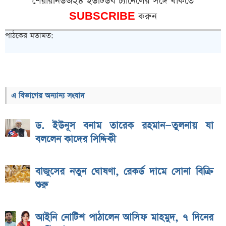
শেয়ারনিউজ২৪ ইউটিউব চ্যানেলের সঙ্গে থাকতে
SUBSCRIBE
করুন
পাঠকের মতামত:
এ বিভাগের অন্যান্য সংবাদ
ড. ইউনূস বনাম তারেক রহমান—তুলনায় যা
বললেন কাদের সিদ্দিকী
বাজুসের নতুন ঘোষণা, রেকর্ড দামে সোনা বিক্রি
শুরু
আইনি নোটিশ পাঠালেন আসিফ মাহমুদ, ৭ দিনের