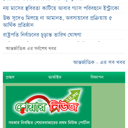
নয় মাসের স্থবিরতা কাটিয়ে আবার গ্যাস পরিবহনে ইন্ট্রাকো
উচ্চ সুদেও মিলছে না আমানত, অবসায়নের প্রক্রিয়ায় ৫
আর্থিক প্রতিষ্ঠান
রাষ্ট্রপতি নির্বাচনের চূড়ান্ত তারিখ ঘোষণা
সাকিবের বাড়িতে হামলার পর কড়া প্রতিক্রিয়া পশ্চিমবঙ্গের
আন্তর্জাতিক এর সর্বশেষ খবর
মন্ত্রীর
০৬ আগস্ট ব্লকে পাঁচ কোম্পানির বড় লেনদেন
আন্তর্জাতিক - এর সব খবর
অর্ধ-বার্ষিক আর্থিক প্রতিবেদন নিয়ে আর্নিংস ডিসক্লোজার
প্রচ্ছদ
আর্কাইভ
বিজ্ঞাপন
করবে ব্র্যাক ব্যাংক
কর্ণফুলী ইন্স্যুরেন্সের অর্ধ-বার্ষিক সম্মেলন অনুষ্ঠিত
৭৫ হাজার ২৮৩ শেয়ার মনোনীত উত্তরাধিকারীর নামে
হস্তান্তর
আস্থা থাকলেও বাজারে অস্থিরতা, তদারকি বাড়ানোর পরামর্শ
০৬ আগস্ট লেনদেনের শীর্ষ ১০ শেয়ার