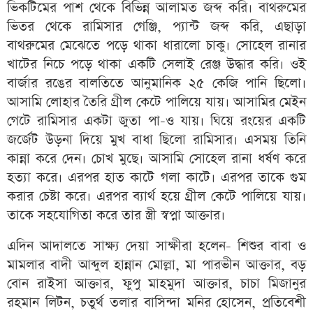
ভিকটিমের পাশ থেকে বিভিন্ন আলামত জব্দ করি। বাথরুমের
ভিতর থেকে রামিসার গেঞ্জি, প্যান্ট জব্দ করি, এছাড়া
বাথরুমের মেঝেতে পড়ে থাকা ধারালো চাকু। সোহেল রানার
খাটের নিচে পড়ে থাকা একটি সেলাই রেঞ্জ উদ্ধার করি। ওই
বার্জার রঙের বালতিতে আনুমানিক ২৫ কেজি পানি ছিলো।
আসামি লোহার তৈরি গ্রীল কেটে পালিয়ে যায়। আসামির মেইন
গেটে রামিসার একটা জুতা পা-ও যায়। ঘিয়ে রংয়ের একটি
জর্জেট উড়না দিয়ে মুখ বাধা ছিলো রামিসার। এসময় তিনি
কান্না করে দেন। চোখ মুছে। আসামি সোহেল রানা ধর্ষণ করে
হত্যা করে। এরপর হাত কাটে গলা কাটে। এরপর তাকে গুম
করার চেষ্টা করে। এরপর ব্যার্থ হয়ে গ্রীল কেটে পালিয়ে যায়।
তাকে সহযোগিতা করে তার স্ত্রী স্বপ্না আক্তার।
এদিন আদালতে সাক্ষ্য দেয়া সাক্ষীরা হলেন- শিশুর বাবা ও
মামলার বাদী আব্দুল হান্নান মোল্লা, মা পারভীন আক্তার, বড়
বোন রাইসা আক্তার, ফুপু মাহমুদা আক্তার, চাচা মিজানুর
রহমান লিটন, চতুর্থ তলার বাসিন্দা মনির হোসেন, প্রতিবেশী