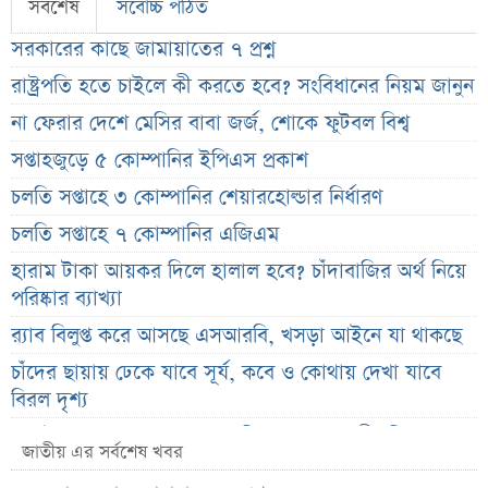
সর্বশেষ
সর্বোচ্চ পঠিত
সরকারের কাছে জামায়াতের ৭ প্রশ্ন
রাষ্ট্রপতি হতে চাইলে কী করতে হবে? সংবিধানের নিয়ম জানুন
না ফেরার দেশে মেসির বাবা জর্জ, শোকে ফুটবল বিশ্ব
সপ্তাহজুড়ে ৫ কোম্পানির ইপিএস প্রকাশ
চলতি সপ্তাহে ৩ কোম্পানির শেয়ারহোল্ডার নির্ধারণ
চলতি সপ্তাহে ৭ কোম্পানির এজিএম
হারাম টাকা আয়কর দিলে হালাল হবে? চাঁদাবাজির অর্থ নিয়ে
পরিষ্কার ব্যাখ্যা
র‌্যাব বিলুপ্ত করে আসছে এসআরবি, খসড়া আইনে যা থাকছে
চাঁদের ছায়ায় ঢেকে যাবে সূর্য, কবে ও কোথায় দেখা যাবে
বিরল দৃশ্য
জুলাই জাদুঘরের অব্যবস্থাপনা নিয়ে ক্ষুব্ধ ফারুকী, দিলেন বড়
জাতীয় এর সর্বশেষ খবর
পরামর্শ