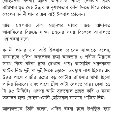
লোহমর্ষক বর্ননা। এদিন আদালতে সাক্ষ্য দেওয়ার সময়
রামিসার মৃত দেহ উদ্ধার ও নৃশংসতার বর্ননা দিতে দিতে কেঁদে
ফেলেন বনানী থানার এস আই ইকবাল হোসেন।
আজ মঙ্গলবার ঢাকা মহানগর দায়রা জজ আদালত
আসামিদের বিরুদ্ধে সাক্ষ্য গ্রহনের সময় বিকেলে আদালতে
এই ঘটনা ঘটে।
বনানী থানার এস আই ইকবাল হোসেন সাক্ষ্যতে বলেন,
ঘটনাস্থলে পুলিশ কনস্টেবল রুমা আকতার ও শরীফ মিয়াকে
সাথে নিয়ে ঘটনা স্থলে দেখতে পায়। আসামির শয়নকক্ষে
খাটের নিচে দুই পা দুই দিকে ছড়ানো অবস্থায় লাশ ছিলো। এর
উত্তর পাশে বার্জার রঙের বড় কোটায় রামিসার মাথা ছিলো
পানির ভিতরে। এবং পাশে গ্রীল কাটা দেখতে পায়। বেলা ১১
টা ৪৫ মিনিটে। এরপর আমি সুরতহাল প্রস্তুত করি ও ময়না
তদন্তের জন্য সোহরাওয়ার্দী মেডিকেল কলেযে পাঠিয়ে দিই।
আদালতকে তিনি বলেন, এদিন ঘটনা স্থলে উপস্থিত হয়ে