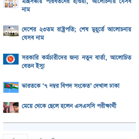
মন্ত্রিসভায় পরিবর্তনের হাওয়া, আলোচনায় যেসব
নাম
দেশের ২৩তম রাষ্ট্রপতি; শেষ মুহূর্তে আলোচনায়
যেসব নাম
সরকারি কর্মচারীদের জন্য নতুন বার্তা, আলোচিত
বেতন ইস্যু
ভারতকে ‘৭ নম্বর বিপদ সংকেত’ দেখাল ঢাকা
মেয়ে থেকে ছেলে হলেন এসএসসি পরীক্ষার্থী