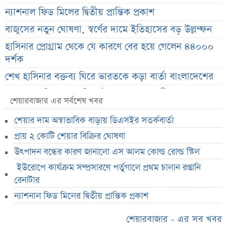
ন্যাশনাল ফিড মিলের দ্বিতীয় প্রান্তিক প্রকাশ
বাজুসের নতুন ঘোষণা, স্বর্ণের দামে ইতিহাসের বড় উল্লম্ফন
হাসিনার প্রোগ্রাম থেকে যে কারণে বের হয়ে গেলেন ৪৪০০০
দর্শক
শেখ হাসিনার বক্তব্য ঘিরে ভারতকে কড়া বার্তা বাংলাদেশের
বাংলাদেশ নিয়ে নতুন বিতর্ক, মুখ খুললেন সজীব ওয়াজেদ জয়
শেয়ারবাজার এর সর্বশেষ খবর
শেয়ারবাজার উত্থানের নেতৃত্বে মিউচুয়াল ফান্ড
শেয়ার দাম অস্বাভাবিক বাড়ায় ডিএসইর সতর্কবার্তা
শেয়ারবাজার ঊর্ধ্বমুখী. তারপরও উধাও ২৩ হাজার বিও হিসাব
প্রায় ২ কোটি শেয়ার বিক্রির ঘোষণা
তারেক রহমানকে উদ্দেশ করে ফেসবুকে রহস্যময় প্রশ্ন
উৎপাদন বন্ধের কারণ জানালো এস আলম কোল্ড রোল্ড স্টিল
এসএসসি ফল নিয়ে বড় সিদ্ধান্ত আসছে বৃহস্পতিবার
ইউরোপে কার্যক্রম সম্প্রসারণে পর্তুগালে প্রথম চালান রপ্তানি
কীভাবে জন্ম নিল ‘৩৬ জুলাই’?
রেনাটার
ন্যাশনাল ফিড মিলের দ্বিতীয় প্রান্তিক প্রকাশ
এক পোস্টেই চমকে দিলেন ময়ূখ রঞ্জন ঘোষ
‘ভুয়া’ স্লোগানের জবাবে যা বললেন রাশেদ খান
শেয়ারবাজার - এর সব খবর