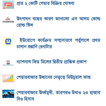
প্রায় ২ কোটি শেয়ার বিক্রির ঘোষণা
উৎপাদন বন্ধের কারণ জানালো এস আলম কোল্ড
রোল্ড স্টিল
ইউরোপে কার্যক্রম সম্প্রসারণে পর্তুগালে প্রথম
চালান রপ্তানি রেনাটার
ন্যাশনাল ফিড মিলের দ্বিতীয় প্রান্তিক প্রকাশ
শেয়ারবাজার উত্থানের নেতৃত্বে মিউচুয়াল ফান্ড
শেয়ারবাজার ঊর্ধ্বমুখী. তারপরও উধাও ২৩ হাজার
বিও হিসাব