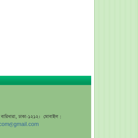
কর্ণফুলী ইন্স্যুরেন্সের অর্ধ-বার্ষিক সম্মেলন
অনুষ্ঠিত
৭৫ হাজার ২৮৩ শেয়ার মনোনীত
উত্তরাধিকারীর নামে হস্তান্তর
আস্থা থাকলেও বাজারে অস্থিরতা, তদারকি
বাড়ানোর পরামর্শ
০৬ আগস্ট লেনদেনের শীর্ষ ১০ শেয়ার
০৬ আগস্ট দর পতনের শীর্ষ ১০ শেয়ার
০৬ আগস্ট দর বৃদ্ধির শীর্ষ ১০ শেয়ার
দেশি ৫ মাছে মিলল মাইক্রোপ্লাস্টিক!
শেয়ার দাম অস্বাভাবিক বাড়ায় ডিএসইর
সতর্কবার্তা
জে, বারিধারা, ঢাকা-১২১২। মোবাইল :
প্রায় ২ কোটি শেয়ার বিক্রির ঘোষণা
com@gmail.com
উৎপাদন বন্ধের কারণ জানালো এস আলম