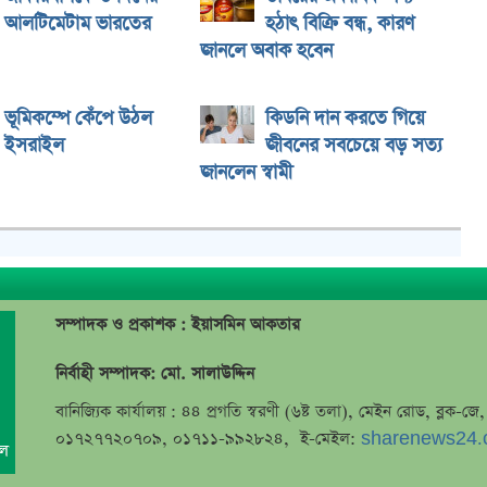
আলটিমেটাম ভারতের
হঠাৎ বিক্রি বন্ধ, কারণ
জানলে অবাক হবেন
ভূমিকম্পে কেঁপে উঠল
কিডনি দান করতে গিয়ে
ইসরাইল
জীবনের সবচেয়ে বড় সত্য
জানলেন স্বামী
সম্পাদক ও প্রকাশক : ইয়াসমিন আকতার
নির্বাহী সম্পাদক: মো. সালাউদ্দিন
বানিজ্যিক কার্যালয় : ৪৪ প্রগতি স্বরণী (৬ষ্ট তলা), মেইন রোড, ব্লক-
০১৭২৭৭২০৭০৯, ০১৭১১-৯৯২৮২৪, ই-মেইল:
sharenews24.