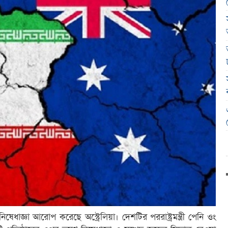
িষেধাজ্ঞা আরোপ করেছে অস্ট্রেলিয়া। দেশটির পররাষ্ট্রমন্ত্রী পেনি ওং