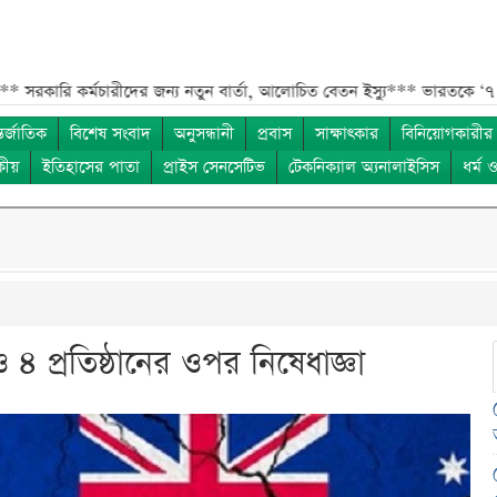
্মচারীদের জন্য নতুন বার্তা, আলোচিত বেতন ইস্যু***
ভারতকে ‘৭ নম্বর বিপদ স
তর্জাতিক
বিশেষ সংবাদ
অনুসন্ধানী
প্রবাস
সাক্ষাৎকার
বিনিয়োগকারীর
কীয়
ইতিহাসের পাতা
প্রাইস সেনসেটিভ
টেকনিক্যাল অ্যনালাইসিস
ধর্ম 
 ও ৪ প্রতিষ্ঠানের ওপর নিষেধাজ্ঞা