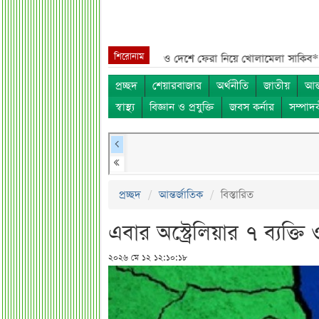
শিরোনাম
াম***
শেখ হাসিনা, মামলা ও দেশে ফেরা নিয়ে খোলামেলা সাকিব***
সরকারি কর
প্রচ্ছদ
শেয়ারবাজার
অর্থনীতি
জাতীয়
আন্
স্বাস্থ্য
বিজ্ঞান ও প্রযুক্তি
জবস কর্নার
সম্পাদ
প্রচ্ছদ
আন্তর্জাতিক
বিস্তারিত
এবার অস্ট্রেলিয়ার ৭ ব্যক্তি
২০২৬ মে ১২ ১২:১০:১৮