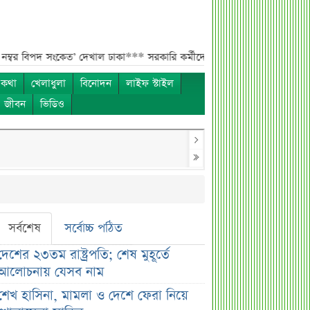
ংকেত’ দেখাল ঢাকা***
সরকারি কর্মীদের বেতন বাড়ানো নিয়ে যা বললেন প্রতিমন্ত্
 কথা
খেলাধুলা
বিনোদন
লাইফ স্টাইল
ও জীবন
ভিডিও
সর্বশেষ
সর্বোচ্চ পঠিত
দেশের ২৩তম রাষ্ট্রপতি; শেষ মুহূর্তে
আলোচনায় যেসব নাম
শেখ হাসিনা, মামলা ও দেশে ফেরা নিয়ে