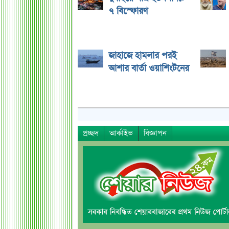
৭ বিস্ফোরণ
জাহাজে হামলার পরই
আশার বার্তা ওয়াশিংটনের
প্রচ্ছদ
আর্কাইভ
বিজ্ঞাপন