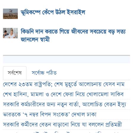
ভূমিকম্পে কেঁপে উঠল ইসরাইল
কিডনি দান করতে গিয়ে জীবনের সবচেয়ে বড় সত্য
জানলেন স্বামী
সর্বশেষ
সর্বোচ্চ পঠিত
দেশের ২৩তম রাষ্ট্রপতি; শেষ মুহূর্তে আলোচনায় যেসব নাম
শেখ হাসিনা, মামলা ও দেশে ফেরা নিয়ে খোলামেলা সাকিব
সরকারি কর্মচারীদের জন্য নতুন বার্তা, আলোচিত বেতন ইস্যু
ভারতকে ‘৭ নম্বর বিপদ সংকেত’ দেখাল ঢাকা
সরকারি কর্মীদের বেতন বাড়ানো নিয়ে যা বললেন প্রতিমন্ত্রী