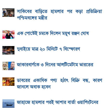
সাকিবের বাড়িতে হামলার পর কড়া প্রতিক্রিয়া
পশ্চিমবঙ্গের মন্ত্রীর
এক পোস্টেই চমকে দিলেন ময়ূখ রঞ্জন ঘোষ
দুবাইয়ে মাত্র ২০ মিনিটে ৭ বিস্ফোরণ
জাকারবার্গকে ৩ দিনের আলটিমেটাম ভারতের
ডাবরের একাধিক পণ্য হঠাৎ বিক্রি বন্ধ, কারণ
জানলে অবাক হবেন
জাহাজে হামলার পরই আশার বার্তা ওয়াশিংটনের