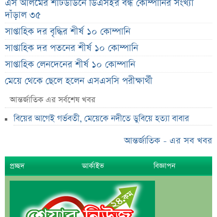
এস আলমের শাটডাউনে ডিএসইর বন্ধ কোম্পানির সংখ্যা
দাঁড়াল ৩৫
সাপ্তাহিক দর বৃদ্ধির শীর্ষ ১০ কোম্পানি
সাপ্তাহিক দর পতনের শীর্ষ ১০ কোম্পানি
সাপ্তাহিক লেনদেনের শীর্ষ ১০ কোম্পানি
মেয়ে থেকে ছেলে হলেন এসএসসি পরীক্ষার্থী
বিয়ের আগেই গর্ভবতী, মেয়েকে নদীতে ডুবিয়ে হত্যা বাবার
আন্তর্জাতিক এর সর্বশেষ খবর
ভাইরাল মেসেজ নিয়ে ব্যাখ্যা দিলেন নাহিদ ইসলাম
বিয়ের আগেই গর্ভবতী, মেয়েকে নদীতে ডুবিয়ে হত্যা বাবার
তাপমাত্রা নিয়ে নতুন পূর্বাভাস দিল আবহাওয়া অফিস
আন্তর্জাতিক - এর সব খবর
সহপাঠীদের ব্যক্তিগত ছবি বিদেশে পাঠানোর অভিযোগে উত্তাল
ইবি
প্রচ্ছদ
আর্কাইভ
বিজ্ঞাপন
ড. ইউনূস বনাম তারেক রহমান—তুলনায় যা বললেন কাদের
সিদ্দিকী
বাজুসের নতুন ঘোষণা, রেকর্ড দামে সোনা বিক্রি শুরু