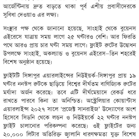
আর্জেন্টিনায় দ্রুত বাড়তে থাকা পূর্ব এশীয় প্রবাসীদেরকে
সুবিধা দেওয়াও এর লক্ষ্য।
সংস্থার পক্ষ থেকে জানানো হয়েছে, সাংহাই থেকে বুয়েনস
এইরেসে যাত্রায় সময় লাগে ২৫ ঘণ্টারও বেশি। আর ফিরতি
পথে আরও প্রায় চার ঘণ্টা সময় লাগে। ফ্লাইট রুটের উদ্বোধন
উপলক্ষে সাংহাই, অকল্যান্ড ও বুয়েনস এইরেস—তিন শহরেই
বিশেষ অনুষ্ঠান হয়েছে।
ফ্লাইটটি সিঙ্গাপুর এয়ারলাইন্সের নিউইয়র্ক–সিঙ্গাপুর প্রায় ১৯
ঘণ্টার ননস্টপ রুটকে ছাড়িয়ে বিশ্বের দীর্ঘতম বাণিজ্যিক রুটের
মর্যাদা অর্জন করেছে। তবে এটি দীর্ঘমেয়াদে রেকর্ড ধরে
রাখতে পারবে কিনা তা অনিশ্চিত। অস্ট্রেলিয়ার কোয়ান্টাস
এয়ারলাইন্স ২০২৭ সালে ‘প্রজেক্ট সানরাইজ’ উদ্যোগের অংশ
হিসেবে সিডনি থেকে লন্ডন ও নিউইয়র্কে ২২ ঘণ্টার ননস্টপ
ফ্লাইট চালানোর পরিকল্পনা করেছে। ওই ফ্লাইটের জন্য
২০,০০০ লিটার অতিরিক্ত জ্বালানি ধারণক্ষমতা যুক্ত বিশেষ