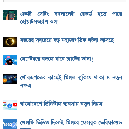
একটি সেটিং বদলালেই রেকর্ড হতে পারে
হোয়াটসঅ্যাপ কল!
বছরের সবচেয়ে বড় মহাজাগতিক ঘটনা আসছে
সেপ্টেম্বরে বদলে যাবে চ্যাটের ভাষা!
সৌরজগতের কাছেই মিলল লুকিয়ে থাকা ৪ নতুন
নক্ষত্র
বাংলাদেশে ডিজিটাল ব্যবসায় নতুন নিয়ম
সেলফি ভিডিও দিলেই মিলবে ফেসবুক ভেরিফায়েড