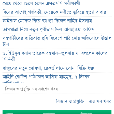
মেয়ে থেকে ছেলে হলেন এসএসসি পরীক্ষার্থী
বিয়ের আগেই গর্ভবতী, মেয়েকে নদীতে ডুবিয়ে হত্যা বাবার
ভাইরাল মেসেজ নিয়ে ব্যাখ্যা দিলেন নাহিদ ইসলাম
তাপমাত্রা নিয়ে নতুন পূর্বাভাস দিল আবহাওয়া অফিস
সহপাঠীদের ব্যক্তিগত ছবি বিদেশে পাঠানোর অভিযোগে উত্তাল
ইবি
ড. ইউনূস বনাম তারেক রহমান—তুলনায় যা বললেন কাদের
সিদ্দিকী
বাজুসের নতুন ঘোষণা, রেকর্ড দামে সোনা বিক্রি শুরু
আইনি নোটিশ পাঠালেন আসিফ মাহমুদ, ৭ দিনের
আল্টিমেটাম
বিজ্ঞান ও প্রযুক্তি এর সর্বশেষ খবর
প্রশাসক সরল, নতুন অধ্যায়ে সোশ্যাল ইসলামী ব্যাংক
ভারত ও আওয়ামী লীগ ইস্যুতে পররাষ্ট্র প্রতিমন্ত্রীর মন্তব্য
বিজ্ঞান ও প্রযুক্তি - এর সব খবর
এসএসসির ফল প্রকাশের তারিখ ঘোষণা