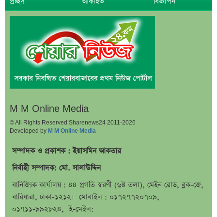
প্রচ্ছদ
আর্কাইভ
বিজ্ঞাপন
সৌদিতে বাংলাদেশিদের জন্য বড় সুখবর
নয় মাসের স্থবিরতা কাটিয়ে আবার গ্যাস পরিবহনে ইন্ট্রাকো
উচ্চ সুদেও মিলছে না আমানত, অবসায়নের প্রক্রিয়ায় ৫
আর্থিক প্রতিষ্ঠান
রাষ্ট্রপতি নির্বাচনের চূড়ান্ত তারিখ ঘোষণা
সাকিবের বাড়িতে হামলার পর কড়া প্রতিক্রিয়া পশ্চিমবঙ্গের
মন্ত্রীর
M M Online Media
০৬ আগস্ট ব্লকে পাঁচ কোম্পানির বড় লেনদেন
© All Rights Reserved Sharenews24 2011-2026
অর্ধ-বার্ষিক আর্থিক প্রতিবেদন নিয়ে আর্নিংস ডিসক্লোজার
Developed by
M M Online Media
করবে ব্র্যাক ব্যাংক
সম্পাদক ও প্রকাশক : ইয়াসমিন আকতার
কর্ণফুলী ইন্স্যুরেন্সের অর্ধ-বার্ষিক সম্মেলন অনুষ্ঠিত
নির্বাহী সম্পাদক: মো. সালাউদ্দিন
৭৫ হাজার ২৮৩ শেয়ার মনোনীত উত্তরাধিকারীর নামে
বানিজ্যিক কার্যালয় : ৪৪ প্রগতি স্বরণী (৬ষ্ট তলা), মেইন রোড, ব্লক-জে,
হস্তান্তর
বারিধারা, ঢাকা-১২১২। মোবাইল : ০১৭২৭৭২০৭০৯,
আস্থা থাকলেও বাজারে অস্থিরতা, তদারকি বাড়ানোর পরামর্শ
০১৭১১-৯৯২৮২৪, ই-মেইল: