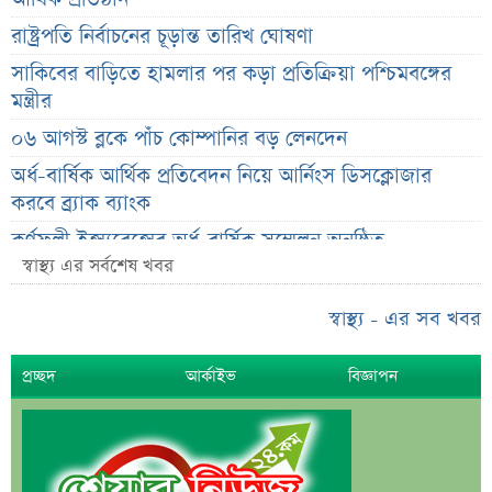
রাষ্ট্রপতি নির্বাচনের চূড়ান্ত তারিখ ঘোষণা
সাকিবের বাড়িতে হামলার পর কড়া প্রতিক্রিয়া পশ্চিমবঙ্গের
মন্ত্রীর
০৬ আগস্ট ব্লকে পাঁচ কোম্পানির বড় লেনদেন
অর্ধ-বার্ষিক আর্থিক প্রতিবেদন নিয়ে আর্নিংস ডিসক্লোজার
করবে ব্র্যাক ব্যাংক
কর্ণফুলী ইন্স্যুরেন্সের অর্ধ-বার্ষিক সম্মেলন অনুষ্ঠিত
স্বাস্থ্য এর সর্বশেষ খবর
৭৫ হাজার ২৮৩ শেয়ার মনোনীত উত্তরাধিকারীর নামে
হস্তান্তর
স্বাস্থ্য - এর সব খবর
আস্থা থাকলেও বাজারে অস্থিরতা, তদারকি বাড়ানোর পরামর্শ
প্রচ্ছদ
আর্কাইভ
বিজ্ঞাপন
০৬ আগস্ট লেনদেনের শীর্ষ ১০ শেয়ার
০৬ আগস্ট দর পতনের শীর্ষ ১০ শেয়ার
০৬ আগস্ট দর বৃদ্ধির শীর্ষ ১০ শেয়ার