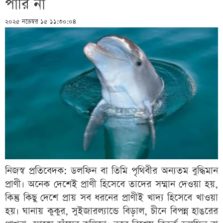
পারি না
২০২৫ নভেম্বর ১৫ ১১:৩০:০৪
নিজস্ব প্রতিবেদক: ডলফিন বা তিমি পৃথিবীর অন্যতম বুদ্ধিমান
প্রাণী। অনেক দেশেই প্রাণী হিসেবে তাদের সম্মান দেওয়া হয়,
কিন্তু কিছু দেশে প্রায় সব ধরনের প্রাণীই খাদ্য হিসেবে খাওয়া
হয়। ঘানায় কুকুর, সুইজারল্যান্ডে বিড়াল, চীনে বিপন্ন হাঙরের