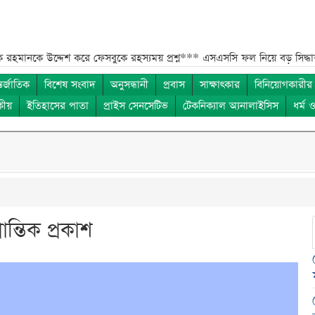
দ্দেশ করে ফেসবুকে রহস্যময় প্রশ্ন***
এসএসসি ফল নিয়ে বড় সিদ্ধান্ত আসছে 
তর্জাতিক
বিশেষ সংবাদ
অনুসন্ধানী
প্রবাস
সাক্ষাৎকার
বিনিয়োগকারীর
কীয়
ইতিহাসের পাতা
প্রাইস সেনসেটিভ
টেকনিক্যাল অ্যনালাইসিস
ধর্ম 
ন্তিক প্রকাশ