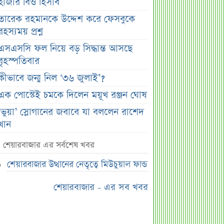
হাজার বিও হিসাব
তারেক রহমানকে উদ্দেশ করে ফেসবুকে
রহস্যময় প্রশ্ন
এসএসসি ফল নিয়ে বড় সিদ্ধান্ত আসছে
বৃহস্পতিবার
কীভাবে জন্ম নিল ‘৩৬ জুলাই’?
এক পোস্টেই চমকে দিলেন ময়ূখ রঞ্জন ঘোষ
‘ভুয়া’ স্লোগানের জবাবে যা বললেন রাশেদ
খান
শেখ হাসিনাকে উদ্দেশ করে যা বললেন
শেয়ারবাজার এর সর্বশেষ খবর
রাষ্ট্রপতি
শেয়ারবাজার উত্থানের নেতৃত্বে মিউচুয়াল ফান্ড
সব সম্পত্তি গৃহপরিচারিকার নামে লিখে
গেলেন জনপ্রিয় অভিনেতা
শেয়ারবাজার - এর সব খবর
দুবাইয়ে মাত্র ২০ মিনিটে ৭ বিস্ফোরণ
জাকারবার্গকে ৩ দিনের আলটিমেটাম