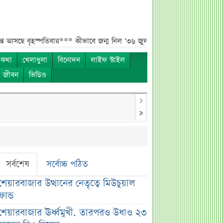
বৃহস্পতিবার***
কীভাবে জন্ম নিল ‘৩৬ জুলাই’?***
এক পোস্টেই চমকে দিলেন ময
 কথা
খেলাধুলা
বিনোদন
লাইফ স্টাইল
ও জীবন
ভিডিও
সর্বশেষ
সর্বোচ্চ পঠিত
শেয়ারবাজার উত্থানের নেতৃত্বে মিউচুয়াল
ফান্ড
শেয়ারবাজার ঊর্ধ্বমুখী. তারপরও উধাও ২৩