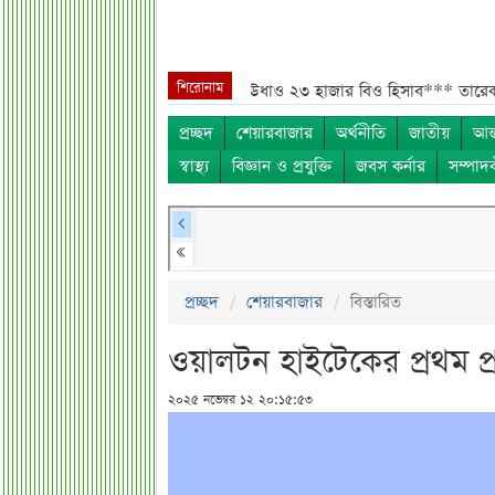
শিরোনাম
ারবাজার ঊর্ধ্বমুখী. তারপরও উধাও ২৩ হাজার বিও হিসাব***
তারেক রহমানকে উ
প্রচ্ছদ
শেয়ারবাজার
অর্থনীতি
জাতীয়
আন্
স্বাস্থ্য
বিজ্ঞান ও প্রযুক্তি
জবস কর্নার
সম্পাদ
প্রচ্ছদ
শেয়ারবাজার
বিস্তারিত
ওয়ালটন হাইটেকের প্রথম প্রা
২০২৫ নভেম্বর ১২ ২০:১৫:৫৩